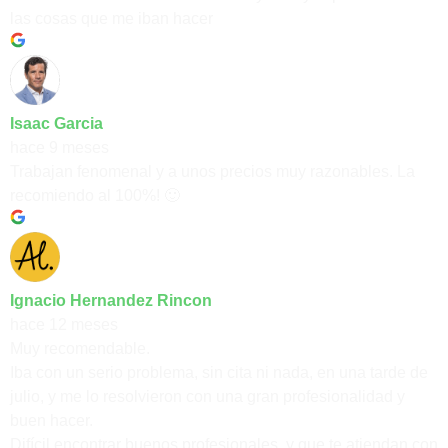
las cosas que me iban hacer
Isaac Garcia
hace 9 meses
Trabajan fenomenal y a unos precios muy razonables. La
recomiendo al 100%! 🙂
Ignacio Hernandez Rincon
hace 12 meses
Muy recomendable.
Iba con un serio problema, sin cita ni nada, en una tarde de
julio, y me lo resolvieron con una gran profesionalidad y
buen hacer.
Difícil encontrar buenos profesionales, y que te atiendan con