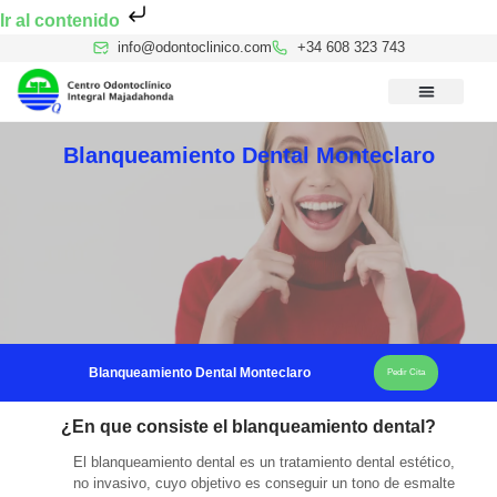
Ir al contenido
info@odontoclinico.com
+34 608 323 743
Medicina Dental del Sueño
Medicina Hiperbárica
Medicina Estética Facial
Reconocimiento Médico Buceo
Blanqueamiento Dental Monteclaro
Blanqueamiento Dental Monteclaro
Pedir Cita
¿En que consiste el blanqueamiento dental?
El blanqueamiento dental es un tratamiento dental estético,
no invasivo, cuyo objetivo es conseguir un tono de esmalte