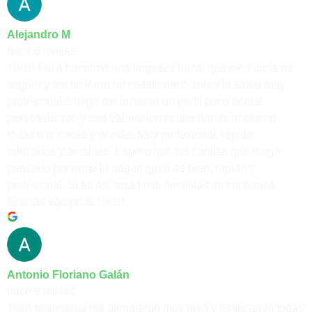
Alejandro M
hace 6 meses
10/10 Fui a hacerme una limpieza bucal que me cubría mi
seguro y me hicieron un cuestionario sobre la salud muy
profesional. Luego me hicieron un perfil buco dental
personalizado y una valoración ocular donde anotaron
todas mis caries y demás. Muy profesional, rápido,
educados y amables. Espero que las carillas que tengo
pensado ponerme lo hagan igual de bien, rápido y
profesional. Si es así serán mis dentistas de confianza.
Gracias equipo 🙏10/10
Antonio Floriano Galán
hace 8 meses
Todo fenomenal me atendieron muy bien y explicando todas