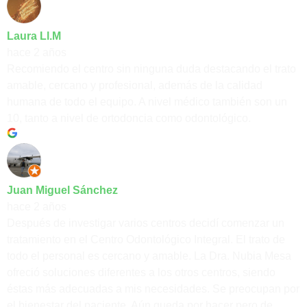
Laura Ll.M
hace 2 años
Recomiendo el centro sin ninguna duda destacando el trato
amable, cercano y profesional, además de la calidad
humana de todo el equipo. A nivel médico también son un
10, tanto a nivel de ortodoncia como odontológico.
Juan Miguel Sánchez
hace 2 años
Después de investigar varios centros decidí comenzar un
tratamiento en el Centro Odontológico Integral. El trato de
todo el personal es cercano y amable. La Dra. Nubia Mesa
ofreció soluciones diferentes a los otros centros, siendo
éstas más adecuadas a mis necesidades. Se preocupan por
el bienestar del paciente. Aún queda por hacer pero de