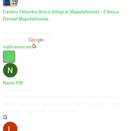
Centro Odontoclínico Integral Majadahonda - Clínica
Dental Majadahonda
5.0
Basado en 111 reseñas.
powered by
G
o
o
g
l
e
valóranos en
Nano FM
hace 2 meses
Muy buena experiencia esta tarde en el centro, limpieza
dental exhaustiva, asesoramiento muy profesional y trato
exquisito. Totalmente recomendable.