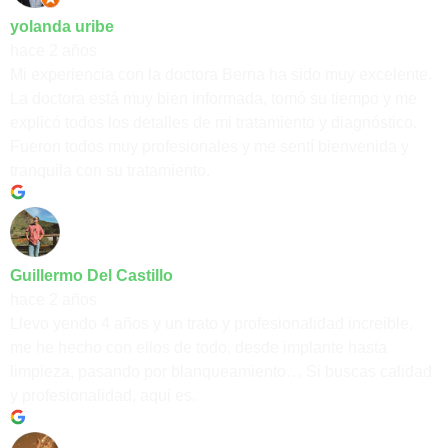
yolanda uribe
hace 2 años
Mi experiencia con la doctora Berna ha sido muy excelente.
La doctora está muy bien informada, tomó su tiempo y me
explicó todos los detalles de mi tratamiento y diagnóstico.
Fueron todos muy profesionales y me sentí bienvenida y
tranquila con su tratamiento.
Guillermo Del Castillo
hace 2 años
Llevo yendo 4 años y un trato y profesionalidad increible,
me he hecho con ellos de todo, desde implante hasta
limpieza, pasando por blanqueamiento… Si buscas calidad
y profesionalidad, aqui es.