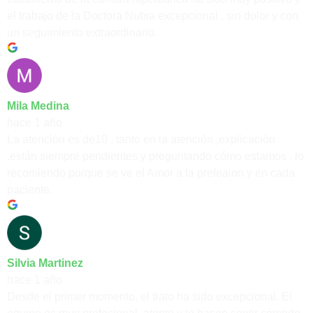
el trabajo de la Doctora Nubia excepcional , sin dolor y con
un seguimiento extraordinario.
Mila Medina
hace 1 año
La atención es de10 , tanto en la atención ,explicación
,están siempre pendientes y preguntando cómo estamos , lo
recomiendo porque se ve el Amor a la prefeaion y en cada
paciente.
Silvia Martinez
hace 1 año
Desde el primer momento, el trato ha sido excepcional. El