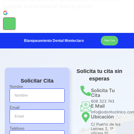
momento todo fenomenal. Muchas gracias
Blanqueamiento Dental Monteclaro
Pedir Cita
Solicita tu cita sin
esperas
Solicitar Cita
Nombre
Solicita Tu
Cita
608 323 743
E Mail
Email
info@odontoclinico.co
Ubicación
C/ Puerto de los
Teléfono
Leones 2, 1º
oficina 10