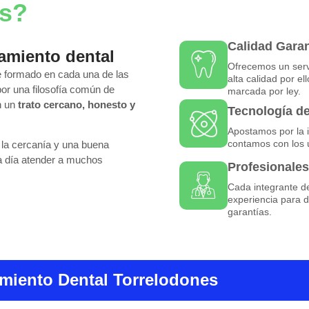
os?
Calidad Gara
amiento dental
Ofrecemos un servi
te formado en cada una de las
alta calidad por e
or una filosofía común de
marcada por ley.
n un
trato cercano, honesto y
Tecnología d
Apostamos por la i
contamos con los 
la cercanía y una buena
a día atender a muchos
Profesionales
Cada integrante de 
experiencia para d
garantías.
miento Dental Torrelodones