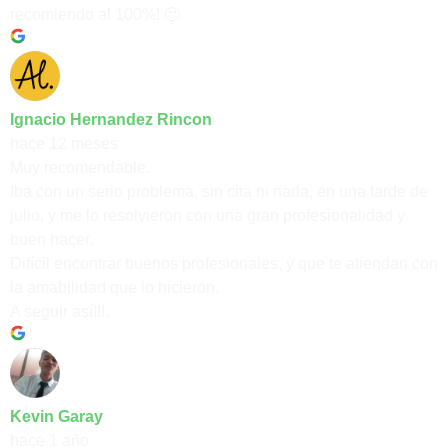
recomiendo al 100%! 🙂
Ignacio Hernandez Rincon
hace 12 meses
Muy recomendable.
Iba con un serio problema, sin cita ni nada, en una tarde de
julio, y me lo resolvieron con una gran profesionalidad y
buen hacer.
Difícil encontrar buenos profesionales, y que te atiendan con
la amabilidad que lo hicieron.
A seguir así!!!.
Kevin Garay
hace 1 año