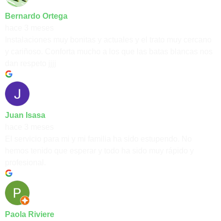
Bernardo Ortega
hace 3 meses
Instalaciones muy bonitas y actuales y el trato muy cercano
y cariñoso. Conforta mucho a los que las batas blancas nos
dan respeto jjjj
Juan Isasa
hace 3 meses
El servicio para mi y mi familia ha sido estupendo. No
hemos tenido que esperar y todo ha sido muy rápido y
profesional.
Paola Riviere