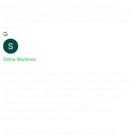
La atención es de10 , tanto en la atención ,explicación
,están siempre pendientes y preguntando cómo estamos , lo
recomiendo porque se ve el Amor a la prefeaion y en cada
paciente.
Silvia Martinez
hace 1 año
Desde el primer momento, el trato ha sido excepcional. El
equipo es muy profesional, atento y te hacen sentir cómodo
en todo momento. La doctora Nubia una gran profesional.
Las instalaciones están impecables, con tecnología de
última generación que da mucha confianza.
Explican cada tratamiento con claridad y resuelven
cualquier duda con paciencia.
Sin duda, lo recomiendo a cualquiera que busque un