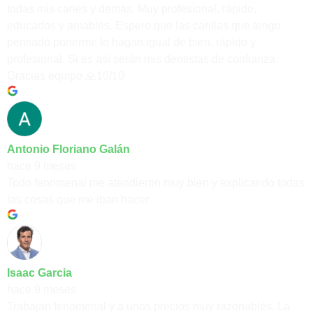
todas mis caries y demás. Muy profesional, rápido,
educados y amables. Espero que las carillas que tengo
pensado ponerme lo hagan igual de bien, rápido y
profesional. Si es así serán mis dentistas de confianza.
Gracias equipo 🙏10/10
Antonio Floriano Galán
hace 9 meses
Todo fenomenal me atendieron muy bien y explicando todas
las cosas que me iban hacer
Isaac Garcia
hace 9 meses
Trabajan fenomenal y a unos precios muy razonables. La