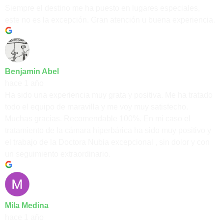
Siempre el destino me ha puesto en lugares especiales,
este no es la excepción. Gran atención u buena experiencia.
Benjamin Abel
hace 1 año
Ha sido una experiencia muy grata y positiva. Me ha tratado
todo el equipo de maravilla y me voy muy satisfecho.
Muchas gracias. Recomendable 100%. En mi caso el
tratamiento de la cámara hiperbárica ha sido muy positivo y
el trabajo de la Doctora Nubia excepcional , sin dolor y con
un seguimiento extraordinario.
Mila Medina
hace 1 año