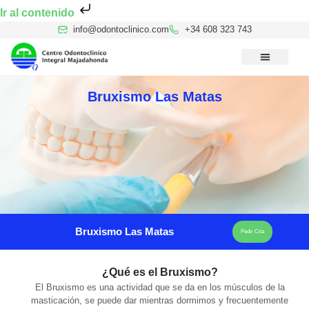
Ir al contenido
info@odontoclinico.com
+34 608 323 743
Medicina Dental del Sueño
Medicina Hiperbárica
Medicina Estética Facial
Reconocimiento Médico Buceo
Bruxismo Las Matas
Bruxismo Las Matas
Pedir Cita
¿Qué es el Bruxismo?
El Bruxismo es una actividad que se da en los músculos de la
masticación, se puede dar mientras dormimos y frecuentemente