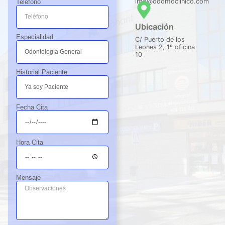
info@odontoclinico.com
Teléfono
nal y 
s 
do y 
trato 
blan
prof
Ubicación
exq
cas 
esio
Especialidad
C/ Puerto de los
uisit
nos 
nal.
Leones 2, 1º oficina
10
o. 
dan 
Total
resp
Historial Paciente
men
eto 
te 
jjjj
reco
Fecha Cita
men
dabl
e.
Hora Cita
Mensaje