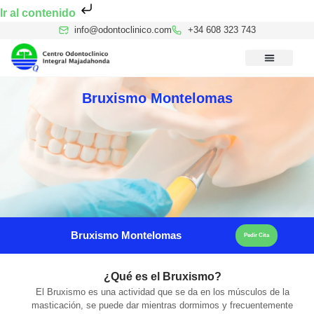
Ir al contenido
info@odontoclinico.com
+34 608 323 743
Medicina Dental del Sueño
Medicina Hiperbárica
Medicina Estética Facial
Reconocimiento Médico Buceo
Bruxismo Montelomas
Bruxismo Montelomas
Pedir Cita
¿Qué es el Bruxismo?
El Bruxismo es una actividad que se da en los músculos de la
masticación, se puede dar mientras dormimos y frecuentemente