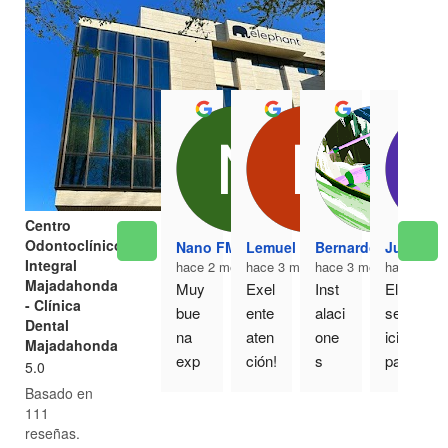
Centro
Odontoclínico
Nano FM
Lemuel Gallardo
Bernardo Ortega
Juan Isa
Integral
hace 2 meses
hace 3 meses
hace 3 meses
hace 3 me
Majadahonda
Muy 
Exel
Inst
El 
- Clínica
bue
ente 
alaci
serv
Dental
na 
aten
one
icio 
Majadahonda
exp
ción!
s 
para 
5.0
erie
! Fui 
muy 
mi y 
Basado en
ncia 
por 
bonit
mi 
111
esta 
una 
as y 
famil
reseñas.