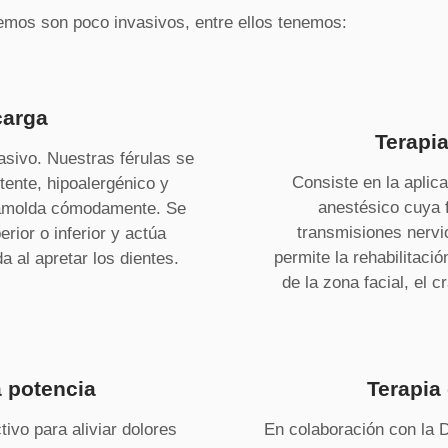
emos son poco invasivos, entre ellos tenemos:
carga
Terapia
asivo. Nuestras férulas se
Consiste en la aplic
tente, hipoalergénico y
anestésico cuya f
e amolda cómodamente. Se
transmisiones nervio
erior o inferior y actúa
permite la rehabilitació
 al apretar los dientes.
de la zona facial, el c
a potencia
Terapia 
ivo para aliviar dolores
En colaboración con la