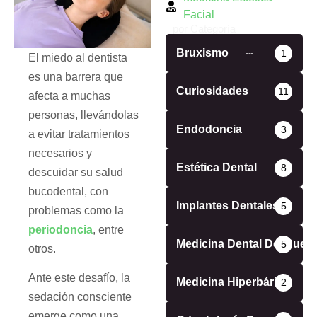
Facial
por Categoría
Bruxismo
1
El miedo al dentista
es una barrera que
Curiosidades
11
afecta a muchas
personas, llevándolas
Endodoncia
3
a evitar tratamientos
necesarios y
Estética Dental
8
descuidar su salud
bucodental, con
Implantes Dentales
5
problemas como la
periodoncia
, entre
Medicina Dental Del Sueñ
5
otros.
Ante este desafío, la
Medicina Hiperbárica
2
sedación consciente
emerge como una