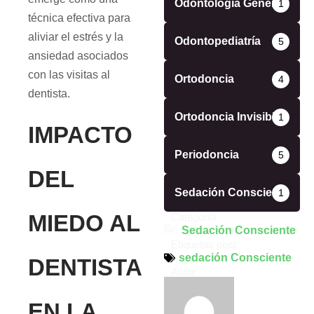
Odontología General
1
técnica efectiva para
aliviar el estrés y la
Odontopediatría
5
ansiedad asociados
con las visitas al
Ortodoncia
4
dentista.
Ortodoncia Invisible
1
IMPACTO
Periodoncia
5
DEL
Sedación Consciente
1
MIEDO AL
Categoría
Sedación Consciente
Etiquetas post
sedación Consciente
DENTISTA
Autor
EN LA