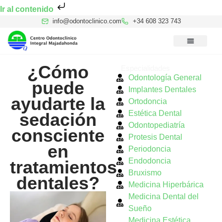
Ir al contenido
info@odontoclinico.com
+34 608 323 743
Medicina Dental del Sueño
Medicina Hiperbárica
Medicina Estética Facial
Reconocimiento Médico Buceo
¿Cómo
Especialidades
Odontología General
puede
Implantes Dentales
ayudarte la
Ortodoncia
Estética Dental
sedación
Odontopediatría
consciente
Protesis Dental
en
Periodoncia
Endodoncia
tratamientos
Bruxismo
dentales?
Medicina Hiperbárica
Medicina Dental del
Sueño
Medicina Estética