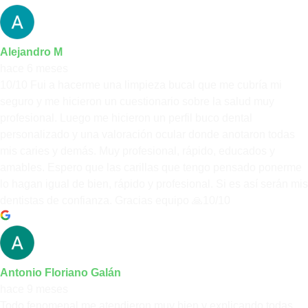
Alejandro M
hace 6 meses
10/10 Fui a hacerme una limpieza bucal que me cubría mi
seguro y me hicieron un cuestionario sobre la salud muy
profesional. Luego me hicieron un perfil buco dental
personalizado y una valoración ocular donde anotaron todas
mis caries y demás. Muy profesional, rápido, educados y
amables. Espero que las carillas que tengo pensado ponerme
lo hagan igual de bien, rápido y profesional. Si es así serán mis
dentistas de confianza. Gracias equipo 🙏10/10
Antonio Floriano Galán
hace 9 meses
Todo fenomenal me atendieron muy bien y explicando todas