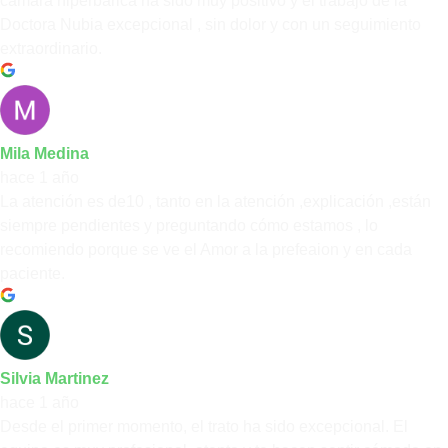
cámara hiperbárica ha sido muy positivo y el trabajo de la
Doctora Nubia excepcional , sin dolor y con un seguimiento
extraordinario.
Mila Medina
hace 1 año
La atención es de10 , tanto en la atención ,explicación ,están
siempre pendientes y preguntando cómo estamos , lo
recomiendo porque se ve el Amor a la prefeaion y en cada
paciente.
Silvia Martinez
hace 1 año
Desde el primer momento, el trato ha sido excepcional. El