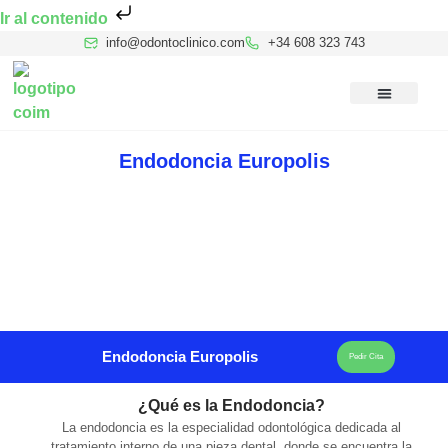
Ir al contenido
info@odontoclinico.com
+34 608 323 743
Medicina Dental del Sueño
Medicina Hiperbárica
Medicina Estética Facial
Reconocimiento Médico Buceo
Endodoncia Europolis
Endodoncia Europolis
Pedir Cita
¿Qué es la Endodoncia?
La endodoncia es la especialidad odontológica dedicada al
tratamiento interno de una pieza dental, donde se encuentra la