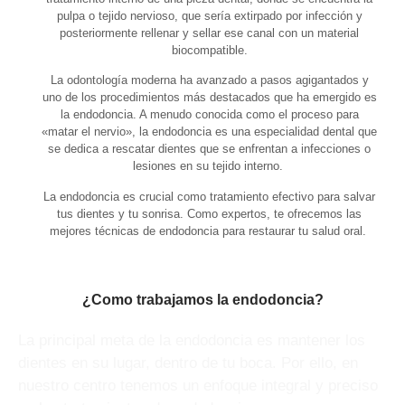
pulpa o tejido nervioso, que sería extirpado por infección y
posteriormente rellenar y sellar ese canal con un material
biocompatible.
La odontología moderna ha avanzado a pasos agigantados y
uno de los procedimientos más destacados que ha emergido es
la endodoncia. A menudo conocida como el proceso para
«matar el nervio», la endodoncia es una especialidad dental que
se dedica a rescatar dientes que se enfrentan a infecciones o
lesiones en su tejido interno.
La
endodoncia
es crucial como tratamiento efectivo para salvar
tus dientes y tu sonrisa. Como expertos
, te ofrecemos las
mejores técnicas de endodoncia para restaurar tu salud oral.
¿Como trabajamos la endodoncia?
La principal meta de la endodoncia es mantener los
dientes en su lugar, dentro de tu boca. Por ello, en
nuestro centro
tenemos un enfoque integral y preciso