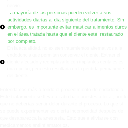
nervio.
La mayoría de las personas pueden volver a sus
actividades diarias al día siguiente del tratamiento. Sin
embargo, es importante evitar masticar alimentos duros
en el área tratada hasta que el diente esté restaurado
por completo.
En la actualidad, no existen tratamientos alternativos a la
endodoncia que permitan conservar el diente. Extraer el
diente afectado y reemplazarlo con implantes dentales es
una opción, pero esto resultaría en la pérdida permanente
del diente.
Entendamos más a fondo el procedimiento de endodoncia.
Este tratamiento se lleva a cabo bajo anestesia local, por lo
que no deberías sentir dolor durante el proceso. Lo que sí
se puede experimentar es cierta incomodidad después de
que desaparezca la anestesia. Esto suele aliviarse con
medicamentos antiinflamatorios.