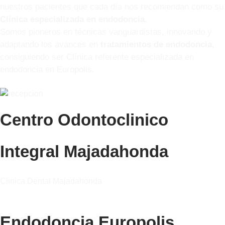
nuestros pacientes que cada día nos recomiendan como su
Clínica especializada en endodoncia
.
Somos pioneros en técnicas vanguardistas, innovando y
adaptando los avances en
tratamientos de endodoncia
,
consiguiendo ser Clínica referente especializada en
endodoncia en Europolis.
Centro Odontoclinico
Integral Majadahonda
Clinica Dental Majadahonda
Endodoncia Europolis