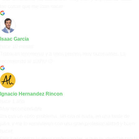
las cosas que me iban hacer
Isaac Garcia
hace 10 meses
Trabajan fenomenal y a unos precios muy razonables. La
recomiendo al 100%! 🙂
Ignacio Hernandez Rincon
hace 1 año
Muy recomendable.
Iba con un serio problema, sin cita ni nada, en una tarde de
julio, y me lo resolvieron con una gran profesionalidad y buen
hacer.
Difícil encontrar buenos profesionales, y que te atiendan con la