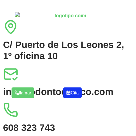
C/ Puerto de Los Leones 2,
1º oficina 10
info@odontoclinico.com
llamar
Cita
608 323 743