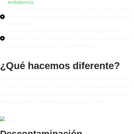
endodoncia.
El desgaste dental ocasionado por el roce constante entre
dientes (bruxismo), puede llevar a la erosión y el desgaste
de la pulpa.
Tratamientos restauradores y algunos procedimientos
dentales como la colocación de empastes, pueden afectar
la pulpa dental y requerir una endodoncia.
¿Qué hacemos diferente?
Siguiendo nuestra filosofía de trabajo sobre prevención y
mínimas intervenciones, usamos
un regenerador dentinal
para darle una oportunidad al diente de recuperarse y no
llegar a perder la vitalidad que nos da el nervio.
Descontaminación