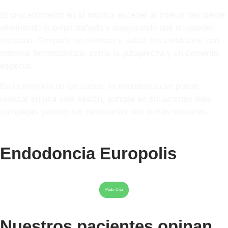
El procedimiento en sí implica acceder al interior del diente,
eliminando la pulpa dañada y asegurando que no queden
residuos. Después se rellenan y sellan los conductos con
material termoplástico, como la gutapercha y un cemento
especial.
En la mayoría de los casos, la endodoncia se puede
realizar en una sola sesión, aunque en situaciones más
complejas pueden ser necesarias dos o más sesiones.
Endodoncia Europolis
Pedir Cita
Nuestros pacientes opinan