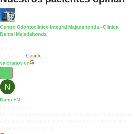
Centro Odontoclínico Integral Majadahonda - Clínica
Dental Majadahonda
5.0
Basado en 112 reseñas.
powered by
G
o
o
g
l
e
valóranos en
Nano FM
hace 2 meses
Muy buena experiencia esta tarde en el centro, limpieza dental
exhaustiva, asesoramiento muy profesional y trato exquisito.
Totalmente recomendable.