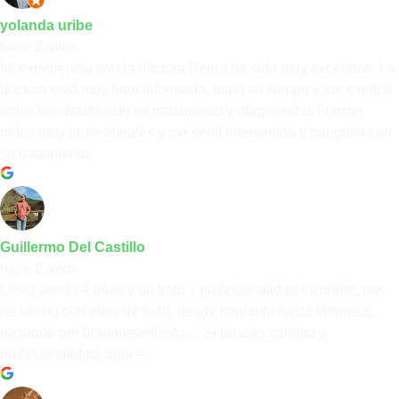
yolanda uribe
hace 2 años
Mi experiencia con la doctora Berna ha sido muy excelente. La
doctora está muy bien informada, tomó su tiempo y me explicó
todos los detalles de mi tratamiento y diagnóstico. Fueron
todos muy profesionales y me sentí bienvenida y tranquila con
su tratamiento.
Guillermo Del Castillo
hace 2 años
Llevo yendo 4 años y un trato y profesionalidad increible, me
he hecho con ellos de todo, desde implante hasta limpieza,
pasando por blanqueamiento… Si buscas calidad y
profesionalidad, aqui es.