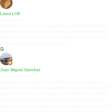
Laura Ll.M
hace 2 años
Recomiendo el centro sin ninguna duda destacando el trato
amable, cercano y profesional, además de la calidad humana
de todo el equipo. A nivel médico también son un 10, tanto a
nivel de ortodoncia como odontológico.
Juan Miguel Sánchez
hace 2 años
Después de investigar varios centros decidí comenzar un
tratamiento en el Centro Odontológico Integral. El trato de todo
el personal es cercano y amable. La Dra. Nubia Mesa ofreció
soluciones diferentes a los otros centros, siendo éstas más
adecuadas a mis necesidades. Se preocupan por el bienestar
del paciente. Aún queda por hacer pero de momento todo