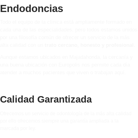
Endodoncias
Todo el equipo de la clínica está ampliamente formado en
cada una de las especialidades, pero todos estamos unidos
por una filosofía común de ofrecer un servicio de la más
alta calidad con un
trato cercano, honesto y profesional
.
Aunque estamos ubicados en Majadahonda, la cercanía y
una buena ubicación con Europolis nos permite cada día
atender a muchos pacientes que viven o trabajan aquí.
Calidad Garantizada
Ofrecemos un servicio de odontología de la más alta calidad
por ello ofrecemos siempre una garantía ampliada a la
marcada por ley.