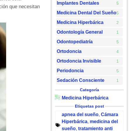
Implantes Dentales
5
ción que necesitan
Medicina Dental Del Sueño
5
Medicina Hiperbárica
2
Odontología General
1
Odontopediatría
5
Ortodoncia
4
Ortodoncia Invisible
1
Periodoncia
5
Sedación Consciente
1
Categoría
Medicina Hiperbárica
Etiquetas post
apnea del sueño
,
Cámara
Hiperbárica
,
medicina del
sueño
,
tratamiento anti