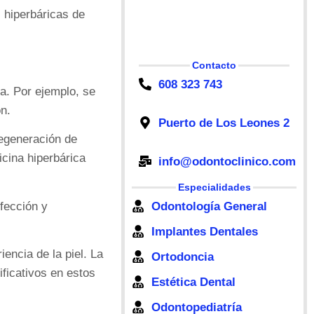
 hiperbáricas de
Contacto
608 323 743
a. Por ejemplo, se
ón.
Puerto de Los Leones 2
regeneración de
icina hiperbárica
info@odontoclinico.com
Especialidades
fección y
Odontología General
Implantes Dentales
encia de la piel. La
Ortodoncia
ificativos en estos
Estética Dental
Odontopediatría