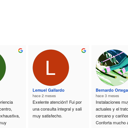
Lemuel Gallardo
Bernardo Orteg
hace 2 meses
hace 3 meses
iencia 
Exelente atención!! Fui por 
Instalaciones muy
centro, 
una consulta integral y sali 
actuales y el trat
xhaustiva, 
muy satisfecho.
cercano y cariños
muy 
Conforta mucho a