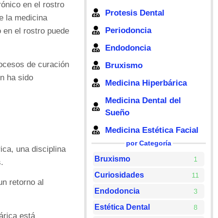
ónico en el rostro
Protesis Dental
de la medicina
Periodoncia
 en el rostro puede
Endodoncia
rocesos de curación
Bruxismo
ón ha sido
Medicina Hiperbárica
Medicina Dental del
Sueño
Medicina Estética Facial
por Categoría
ca, una disciplina
Bruxismo
1
.
Curiosidades
11
n retorno al
Endodoncia
3
Estética Dental
8
árica está