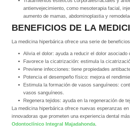
Tratamientos estéticos corporales/faciales y ant
antienvejecimiento, como mesoterapia facial, inje
aumento de mamas, abdominoplastia y remodelac
BENEFICIOS DE LA MEDIC
La medicina hiperbárica ofrece una serie de beneficios
Alivia el dolor: ayuda a reducir el dolor asociad
Favorece la cicatrización: estimula la cicatrizaci
Previene infecciones: tiene propiedades antibact
Potencia el desempeño físico: mejora el rendimien
Estimula la formación de vasos sanguíneos: cont
vasos sanguíneos.
Regenera tejidos: ayuda en la regeneración de te
La medicina hiperbárica ofrece nuevas esperanzas en 
innovadoras que prometen una experiencia dental más
Odontoclínico Integral Majadahonda
.