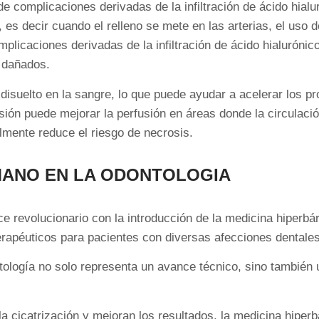
e complicaciones derivadas de la infiltración de ácido hialur
 es decir cuando el relleno se mete en las arterias, el uso 
licaciones derivadas de la infiltración de ácido hialurónico
s dañados.
 disuelto en la sangre, lo que puede ayudar a acelerar los p
esión puede mejorar la perfusión en áreas donde la circulaci
lmente reduce el riesgo de necrosis.
ANO EN LA ODONTOLOGIA
 revolucionario con la introducción de la medicina hiperbári
erapéuticos para pacientes con diversas afecciones dentales
tología no solo representa un avance técnico, sino también u
la cicatrización y mejoran los resultados, la medicina hiperb