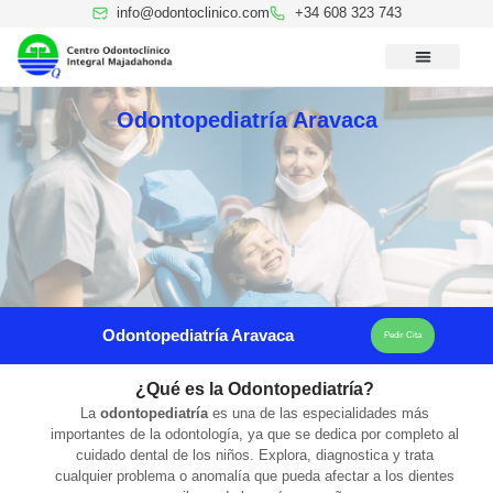
contenido
info@odontoclinico.com
+34 608 323 743
Medicina Dental del Sueño
Medicina Hiperbárica
Medicina Estética Facial
Reconocimiento Médico Buceo
Odontopediatría Aravaca
Odontopediatría Aravaca
Pedir Cita
¿Qué es la Odontopediatría?
La
odontopediatría
es una de las especialidades más
importantes de la odontología, ya que se dedica por completo al
cuidado dental de los niños. Explora, diagnostica y trata
cualquier problema o anomalía que pueda afectar a los dientes