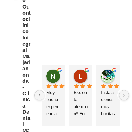
o
Od
ont
ocl
íni
co
Int
egr
al
Ma
jad
ah
Nano FM
Lemuel Gallardo
Bernardo Ortega
on
hace 2 meses
hace 3 meses
hace 3 m
da
-
Muy 
Exelen
Instala
El
Clí
nic
buena 
te 
ciones 
s
a
experi
atenció
muy 
o 
De
encia 
n!! Fui 
bonitas 
mi
nta
esta 
por 
y 
mi
l
tarde 
una 
actuale
fa
Ma