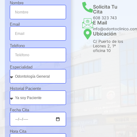
Nombre
e.
Solicita Tu
Cita
608 323 743
E Mail
Email
info@odontoclinico.co
Ubicación
C/ Puerto de los
Teléfono
Leones 2, 1º
oficina 10
Especialidad
Historial Paciente
Fecha Cita
Hora Cita