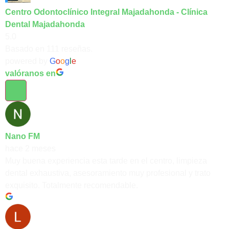
Centro Odontoclínico Integral Majadahonda - Clínica
Dental Majadahonda
5.0
Basado en 111 reseñas.
powered by
G
o
o
g
l
e
valóranos en
Nano FM
hace 2 meses
Muy buena experiencia esta tarde en el centro, limpieza
dental exhaustiva, asesoramiento muy profesional y trato
exquisito. Totalmente recomendable.