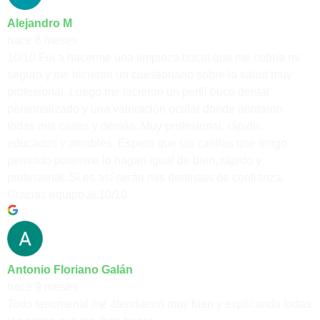
Alejandro M
hace 6 meses
10/10 Fui a hacerme una limpieza bucal que me cubría mi
seguro y me hicieron un cuestionario sobre la salud muy
profesional. Luego me hicieron un perfil buco dental
personalizado y una valoración ocular donde anotaron
todas mis caries y demás. Muy profesional, rápido,
educados y amables. Espero que las carillas que tengo
pensado ponerme lo hagan igual de bien, rápido y
profesional. Si es así serán mis dentistas de confianza.
Gracias equipo 🙏10/10
Antonio Floriano Galán
hace 9 meses
Todo fenomenal me atendieron muy bien y explicando todas