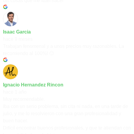
las cosas que me iban hacer
Isaac Garcia
hace 9 meses
Trabajan fenomenal y a unos precios muy razonables. La
recomiendo al 100%! 🙂
Ignacio Hernandez Rincon
hace 1 año
Muy recomendable.
Iba con un serio problema, sin cita ni nada, en una tarde de
julio, y me lo resolvieron con una gran profesionalidad y
buen hacer.
Difícil encontrar buenos profesionales, y que te atiendan con