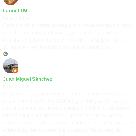
Laura Ll.M
hace 2 años
Recomiendo el centro sin ninguna duda destacando el trato
amable, cercano y profesional, además de la calidad
humana de todo el equipo. A nivel médico también son un
10, tanto a nivel de ortodoncia como odontológico.
Juan Miguel Sánchez
hace 2 años
Después de investigar varios centros decidí comenzar un
tratamiento en el Centro Odontológico Integral. El trato de
todo el personal es cercano y amable. La Dra. Nubia Mesa
ofreció soluciones diferentes a los otros centros, siendo
éstas más adecuadas a mis necesidades. Se preocupan por
el bienestar del paciente. Aún queda por hacer pero de