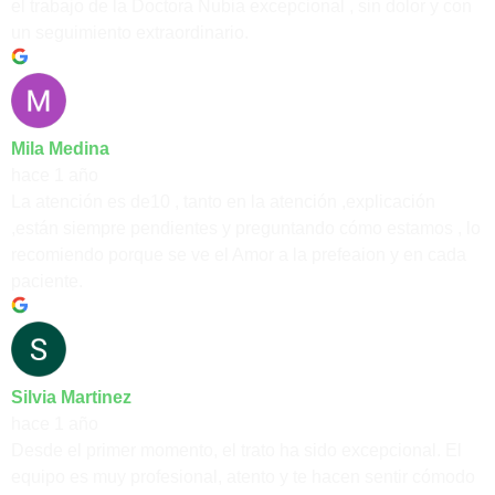
el trabajo de la Doctora Nubia excepcional , sin dolor y con
un seguimiento extraordinario.
Mila Medina
hace 1 año
La atención es de10 , tanto en la atención ,explicación
,están siempre pendientes y preguntando cómo estamos , lo
recomiendo porque se ve el Amor a la prefeaion y en cada
paciente.
Silvia Martinez
hace 1 año
Desde el primer momento, el trato ha sido excepcional. El
equipo es muy profesional, atento y te hacen sentir cómodo