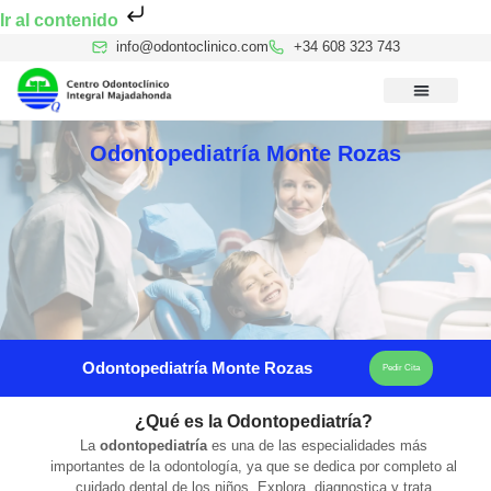
Ir al contenido
info@odontoclinico.com
+34 608 323 743
Medicina Dental del Sueño
Medicina Hiperbárica
Medicina Estética Facial
Reconocimiento Médico Buceo
Odontopediatría Monte Rozas
Odontopediatría Monte Rozas
Pedir Cita
¿Qué es la Odontopediatría?
La
odontopediatría
es una de las especialidades más
importantes de la odontología, ya que se dedica por completo al
cuidado dental de los niños. Explora, diagnostica y trata