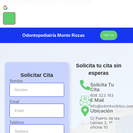
momento todo fenomenal. Muchas gracias
Odontopediatría Monte Rozas
Pedir Cita
Solicita tu cita sin
esperas
Solicitar Cita
Nombre
Solicita Tu
Cita
608 323 743
E Mail
Email
info@odontoclinico.co
Ubicación
C/ Puerto de los
Teléfono
Leones 2, 1º
oficina 10