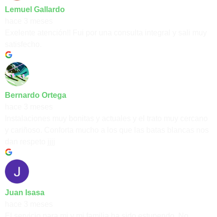
Lemuel Gallardo
hace 3 meses
Exelente atención!! Fui por una consulta integral y sali muy
satisfecho.
Bernardo Ortega
hace 3 meses
Instalaciones muy bonitas y actuales y el trato muy cercano
y cariñoso. Conforta mucho a los que las batas blancas nos
dan respeto jjjj
Juan Isasa
hace 3 meses
El servicio para mi y mi familia ha sido estupendo. No