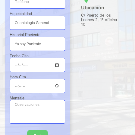
trato 
blan
prof
Ubicación
exq
cas 
esio
Especialidad
C/ Puerto de los
uisit
nos 
nal.
Leones 2, 1º oficina
10
o. 
dan 
Total
resp
Historial Paciente
men
eto 
te 
jjjj
reco
Fecha Cita
men
dabl
e.
Hora Cita
Mensaje