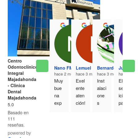
Centro
Odontoclínico
Nano FM
Lemuel Gallardo
Bernardo Ortega
Juan Isa
Integral
hace 2 meses
hace 3 meses
hace 3 meses
hace 3 me
Majadahonda
Muy 
Exel
Inst
El 
- Clínica
bue
ente 
alaci
serv
Dental
na 
aten
one
icio 
Majadahonda
exp
ción!
s 
para 
5.0
erie
! Fui 
muy 
mi y 
Basado en
ncia 
por 
bonit
mi 
111
esta 
una 
as y 
famil
reseñas.
tard
con
actu
ia ha 
powered by