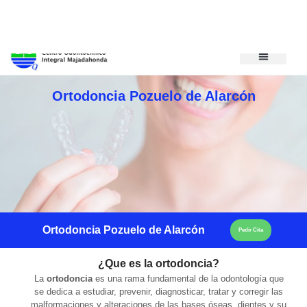
Ir al contenido
info@odontoclinico.com
+34 608 323 743
Medicina Dental del Sueño
Medicina Hiperbárica
Medicina Estética Facial
Reconocimiento Médico Buceo
Ortodoncia Pozuelo de Alarcón
Ortodoncia Pozuelo de Alarcón
Pedir Cita
¿Que es la ortodoncia?
La
ortodoncia
es una rama fundamental de la odontología que
se dedica a estudiar, prevenir, diagnosticar, tratar y corregir las
malformaciones y alteraciones de las bases óseas, dientes y su