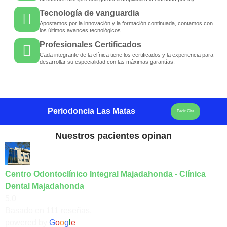
Tecnología de vanguardia
Apostamos por la innovación y la formación continuada, contamos con
los últimos avances tecnológicos.
Profesionales Certificados
Cada integrante de la clínica tiene los certificados y la experiencia para
desarrollar su especialidad con las máximas garantías.
Periodoncia Las Matas
Pedir Cita
Nuestros pacientes opinan
Centro Odontoclínico Integral Majadahonda - Clínica
Dental Majadahonda
5.0
Basado en 111 reseñas.
powered by
G
o
o
g
l
e