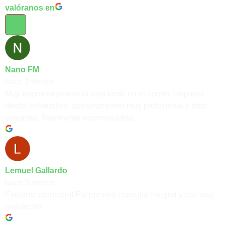
valóranos en
Nano FM
hace 2 meses
Muy buena experiencia esta tarde en el centro, limpieza
dental exhaustiva, asesoramiento muy profesional y trato
exquisito. Totalmente recomendable.
Lemuel Gallardo
hace 3 meses
Exelente atención!! Fui por una consulta integral y sali muy
satisfecho.