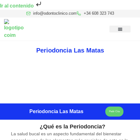
Ir al contenido
info@odontoclinico.com
+34 608 323 743
Medicina Dental del Sueño
Medicina Hiperbárica
Medicina Estética Facial
Reconocimiento Médico Buceo
Periodoncia Las Matas
Periodoncia Las Matas
Pedir Cita
¿Qué es la Periodoncia?
La salud bucal es un aspecto fundamental del bienestar