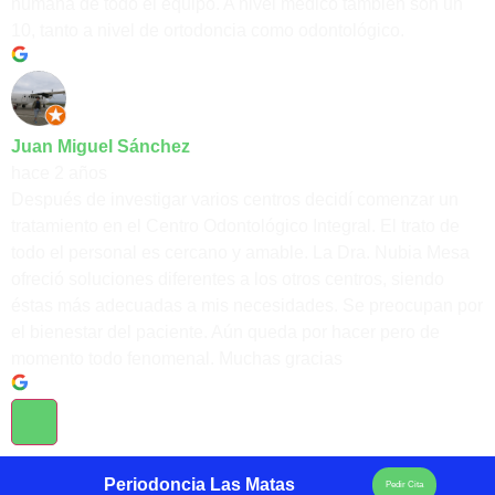
humana de todo el equipo. A nivel médico también son un
10, tanto a nivel de ortodoncia como odontológico.
Juan Miguel Sánchez
hace 2 años
Después de investigar varios centros decidí comenzar un
tratamiento en el Centro Odontológico Integral. El trato de
todo el personal es cercano y amable. La Dra. Nubia Mesa
ofreció soluciones diferentes a los otros centros, siendo
éstas más adecuadas a mis necesidades. Se preocupan por
el bienestar del paciente. Aún queda por hacer pero de
momento todo fenomenal. Muchas gracias
Periodoncia Las Matas
Pedir Cita