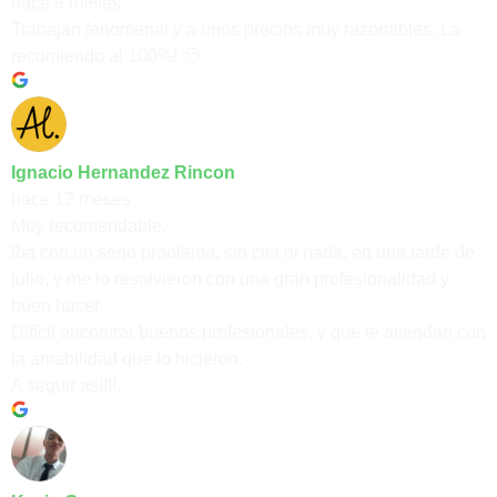
hace 9 meses
Trabajan fenomenal y a unos precios muy razonables. La
recomiendo al 100%! 🙂
Ignacio Hernandez Rincon
hace 12 meses
Muy recomendable.
Iba con un serio problema, sin cita ni nada, en una tarde de
julio, y me lo resolvieron con una gran profesionalidad y
buen hacer.
Difícil encontrar buenos profesionales, y que te atiendan con
la amabilidad que lo hicieron.
A seguir así!!!.