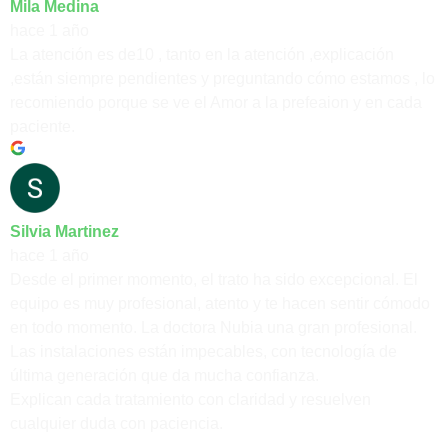
Mila Medina
hace 1 año
La atención es de10 , tanto en la atención ,explicación
,están siempre pendientes y preguntando cómo estamos , lo
recomiendo porque se ve el Amor a la prefeaion y en cada
paciente.
Silvia Martinez
hace 1 año
Desde el primer momento, el trato ha sido excepcional. El
equipo es muy profesional, atento y te hacen sentir cómodo
en todo momento. La doctora Nubia una gran profesional.
Las instalaciones están impecables, con tecnología de
última generación que da mucha confianza.
Explican cada tratamiento con claridad y resuelven
cualquier duda con paciencia.