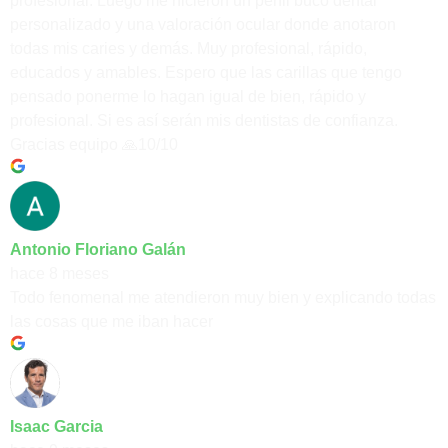
profesional. Luego me hicieron un perfil buco dental
personalizado y una valoración ocular donde anotaron
todas mis caries y demás. Muy profesional, rápido,
educados y amables. Espero que las carillas que tengo
pensado ponerme lo hagan igual de bien, rápido y
profesional. Si es así serán mis dentistas de confianza.
Gracias equipo 🙏10/10
Antonio Floriano Galán
hace 8 meses
Todo fenomenal me atendieron muy bien y explicando todas
las cosas que me iban hacer
Isaac Garcia