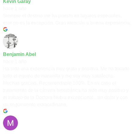
Kevin Garay
hace 1 año
Siempre el destino me ha puesto en lugares especiales,
este no es la excepción. Gran atención u buena experiencia.
Benjamin Abel
hace 1 año
Ha sido una experiencia muy grata y positiva. Me ha tratado
todo el equipo de maravilla y me voy muy satisfecho.
Muchas gracias. Recomendable 100%. En mi caso el
tratamiento de la cámara hiperbárica ha sido muy positivo y
el trabajo de la Doctora Nubia excepcional , sin dolor y con
un seguimiento extraordinario.