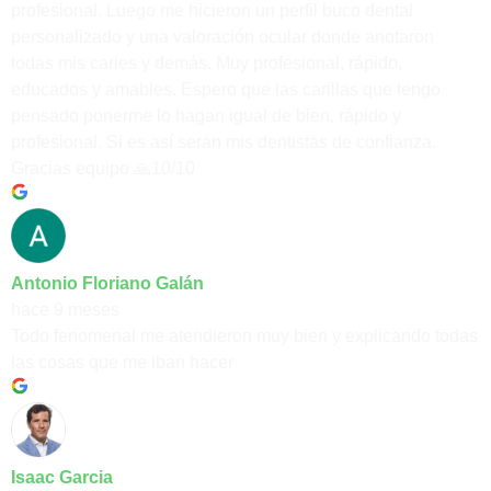
profesional. Luego me hicieron un perfil buco dental
personalizado y una valoración ocular donde anotaron
todas mis caries y demás. Muy profesional, rápido,
educados y amables. Espero que las carillas que tengo
pensado ponerme lo hagan igual de bien, rápido y
profesional. Si es así serán mis dentistas de confianza.
Gracias equipo 🙏10/10
Antonio Floriano Galán
hace 9 meses
Todo fenomenal me atendieron muy bien y explicando todas
las cosas que me iban hacer
Isaac Garcia