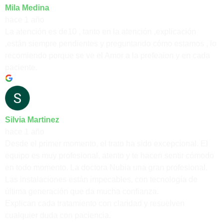
Mila Medina
hace 1 año
La atención es de10 , tanto en la atención ,explicación
,están siempre pendientes y preguntando cómo estamos , lo
recomiendo porque se ve el Amor a la prefeaion y en cada
paciente.
Silvia Martinez
hace 1 año
Desde el primer momento, el trato ha sido excepcional. El
equipo es muy profesional, atento y te hacen sentir cómodo
en todo momento. La doctora Nubia una gran profesional.
Las instalaciones están impecables, con tecnología de
última generación que da mucha confianza.
Explican cada tratamiento con claridad y resuelven
cualquier duda con paciencia.