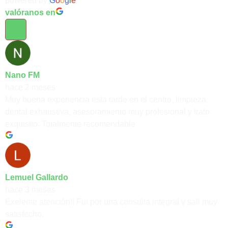
powered by
G
o
o
g
l
e
valóranos en
Nano FM
hace 2 meses
Muy buena experiencia esta tarde en el centro, limpieza
dental exhaustiva, asesoramiento muy profesional y trato
exquisito. Totalmente recomendable.
Lemuel Gallardo
hace 3 meses
Exelente atención!! Fui por una consulta integral y sali muy
satisfecho.