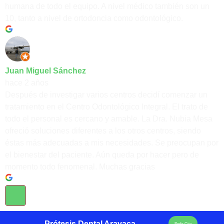
humana de todo el equipo. A nivel médico también son un
10, tanto a nivel de ortodoncia como odontológico.
Juan Miguel Sánchez
hace 2 años
Después de investigar varios centros decidí comenzar un
tratamiento en el Centro Odontológico Integral. El trato de
todo el personal es cercano y amable. La Dra. Nubia Mesa
ofreció soluciones diferentes a los otros centros, siendo
éstas más adecuadas a mis necesidades. Se preocupan por
el bienestar del paciente. Aún queda por hacer pero de
momento todo fenomenal. Muchas gracias
Prótesis Dental Aravaca
Pedir Cita