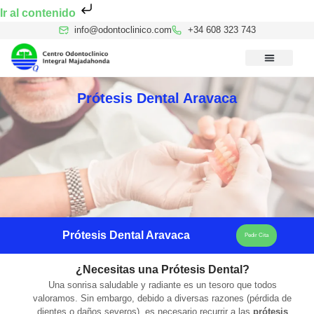
Ir al contenido
info@odontoclinico.com
+34 608 323 743
Medicina Dental del Sueño
Medicina Hiperbárica
Medicina Estética Facial
Reconocimiento Médico Buceo
Prótesis Dental Aravaca
Prótesis Dental Aravaca
Pedir Cita
¿Necesitas una Prótesis Dental?
Una sonrisa saludable y radiante es un tesoro que todos
valoramos. Sin embargo, debido a diversas razones (pérdida de
dientes o daños severos), es necesario recurrir a las
prótesis