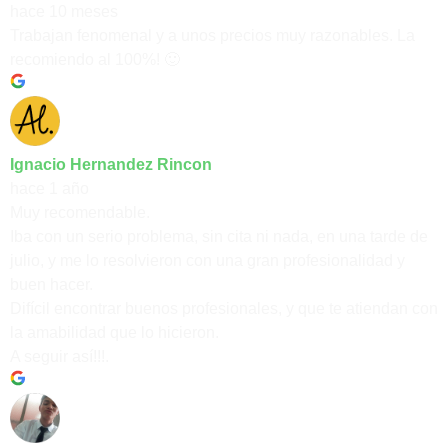
hace 10 meses
Trabajan fenomenal y a unos precios muy razonables. La
recomiendo al 100%! 🙂
Ignacio Hernandez Rincon
hace 1 año
Muy recomendable.
Iba con un serio problema, sin cita ni nada, en una tarde de
julio, y me lo resolvieron con una gran profesionalidad y
buen hacer.
Difícil encontrar buenos profesionales, y que te atiendan con
la amabilidad que lo hicieron.
A seguir así!!!.