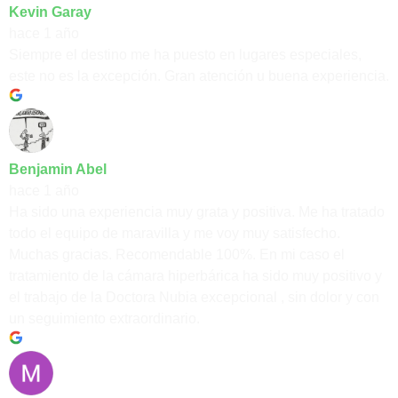
Kevin Garay
hace 1 año
Siempre el destino me ha puesto en lugares especiales,
este no es la excepción. Gran atención u buena experiencia.
Benjamin Abel
hace 1 año
Ha sido una experiencia muy grata y positiva. Me ha tratado
todo el equipo de maravilla y me voy muy satisfecho.
Muchas gracias. Recomendable 100%. En mi caso el
tratamiento de la cámara hiperbárica ha sido muy positivo y
el trabajo de la Doctora Nubia excepcional , sin dolor y con
un seguimiento extraordinario.