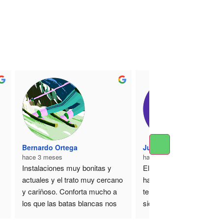
Bernardo Ortega
Juan Isasa
hace 3 meses
hace 3 meses
Instalaciones muy bonitas y 
El servicio para mi y mi f
actuales y el trato muy cercano 
ha sido estupendo. No 
y cariñoso. Conforta mucho a 
tenido que esperar y tod
los que las batas blancas nos 
sido muy rápido y profes
dan respeto jjjj