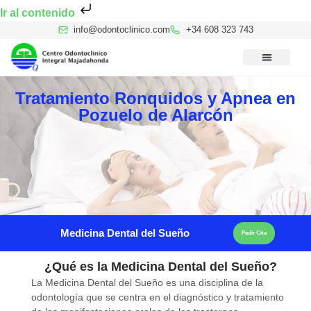
Ir al contenido
info@odontoclinico.com
+34 608 323 743
Medicina Dental del Sueño
Medicina Hiperbárica
Medicina Estética Facial
Reconocimiento Médico Buceo
Tratamiento Ronquidos y Apnea en
Pozuelo de Alarcón
Medicina Dental del Sueño
Pedir Cita
¿Qué es la Medicina Dental del Sueño?
La Medicina Dental del Sueño es una disciplina de la
odontología que se centra en el diagnóstico y tratamiento