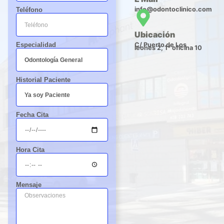
info@odontoclinico.com
Teléfono
Ubicación
C/ Puerto de Los
Especialidad
leones 2, 1º oficina 10
Historial Paciente
Fecha Cita
Hora Cita
Mensaje