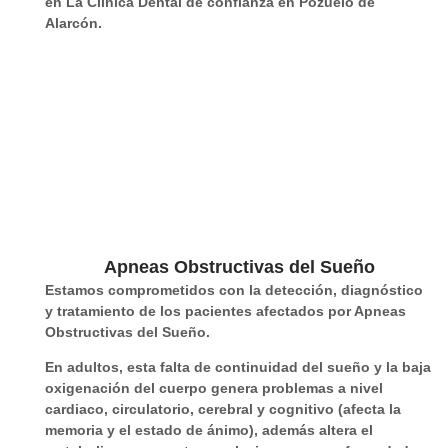
men
en La Clínica Dental de confianza en Pozuelo de
dabl
Alarcón.
e.
Apneas Obstructivas del Sueño
Estamos comprometidos con la
detección, diagnóstico
y tratamiento
de los pacientes afectados por Apneas
Obstructivas del Sueño.
En
adultos
, esta falta de continuidad del sueño y la baja
oxigenación del cuerpo genera
problemas a nivel
cardiaco, circulatorio, cerebral y cognitivo
(afecta la
memoria y el estado de ánimo), además altera el