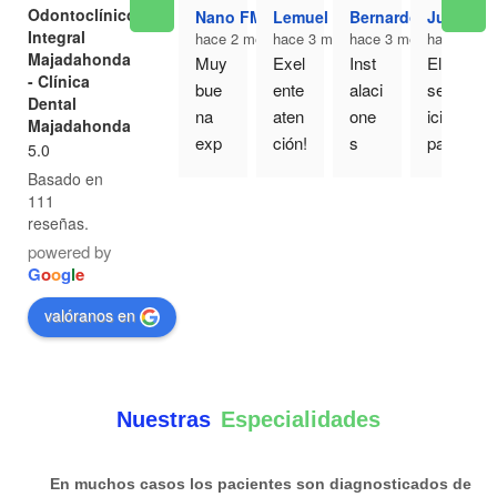
Odontoclínico
Nano FM
Lemuel Gallardo
Bernardo Ortega
Juan Isa
Integral
hace 2 meses
hace 3 meses
hace 3 meses
hace 3 me
Majadahonda
Muy 
Exel
Inst
El 
- Clínica
bue
ente 
alaci
serv
Dental
na 
aten
one
icio 
Majadahonda
exp
ción!
s 
para 
5.0
erie
! Fui 
muy 
mi y 
Basado en
ncia 
por 
bonit
mi 
111
esta 
una 
as y 
famil
reseñas.
tard
con
actu
ia ha 
powered by
G
o
o
g
l
e
e en 
sulta 
ales 
sido 
el 
integ
y el 
estu
valóranos en
cent
ral y 
trato 
pen
ro, 
sali 
muy 
do. 
limpi
muy 
cerc
No 
eza 
satis
ano 
hem
Nuestras
Especialidades
dent
fech
y 
os 
al 
o.
cari
tenid
En muchos casos los pacientes son diagnosticados de
exh
ños
o 