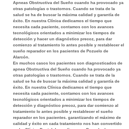
Apneas Obstructiva del Sueño cuando ha provocado ya
austi
o. 
que 
otras patologías o trastornos. Cuando se trata de la
va, 
Conf
esp
salud se ha de buscar la máxima calidad y garantía de
ase
orta 
erar 
éxito. En nuestra Clínica dedicamos el tiempo que
sora
muc
y 
necesita cada paciente, contamos con los avances
mie
ho a 
todo 
tecnológicos orientados a minimizar los tiempos de
nto 
los 
ha 
detección y hacer un diagnóstico precoz, para dar
comienzo al tratamiento lo antes posible y restablecer el
muy 
que 
sido 
sueño reparador en los pacientes de Pozuelo de
prof
las 
muy 
Alarcón.
esio
bata
rápi
En muchos casos los pacientes son diagnosticados de
nal y 
s 
do y 
apnea Obstructiva del Sueño cuando ha provocado ya
trato 
blan
prof
otras patologías o trastornos. Cuando se trata de la
exq
cas 
esio
salud se ha de buscar la máxima calidad y garantía de
uisit
nos 
nal.
éxito. En nuestra Clínica dedicamos el tiempo que
necesita cada paciente, contamos con los avances
o. 
dan 
tecnológicos orientados a
minimizar los tiempos de
Total
resp
detección y diagnóstico precoz
, para dar comienzo al
men
eto 
tratamiento lo antes posible y restablecer el sueño
te 
jjjj
reparador en los pacientes. garantizando el máximo de
reco
calidad y éxito en cada tratamiento nos han convertido