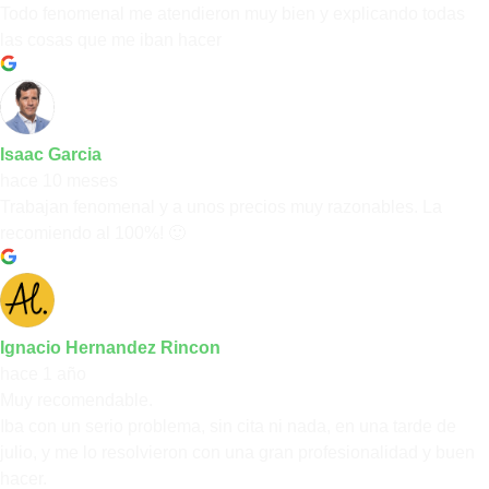
Todo fenomenal me atendieron muy bien y explicando todas
las cosas que me iban hacer
Isaac Garcia
hace 10 meses
Trabajan fenomenal y a unos precios muy razonables. La
recomiendo al 100%! 🙂
Ignacio Hernandez Rincon
hace 1 año
Muy recomendable.
Iba con un serio problema, sin cita ni nada, en una tarde de
julio, y me lo resolvieron con una gran profesionalidad y buen
hacer.