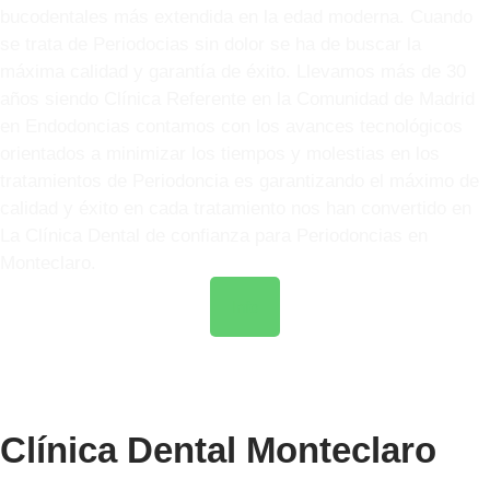
bucodentales más extendida en la edad moderna. Cuando
se trata de Periodocias sin dolor se ha de buscar la
máxima calidad y garantía de éxito. Llevamos más de 30
años siendo Clínica Referente en la Comunidad de Madrid
en Endodoncias contamos con los avances tecnológicos
orientados a minimizar los tiempos y molestias en los
tratamientos de Periodoncia es garantizando el máximo de
calidad y éxito en cada tratamiento nos han convertido en
La Clínica Dental de confianza para Periodoncias en
Monteclaro.
Info
Clínica Dental Monteclaro