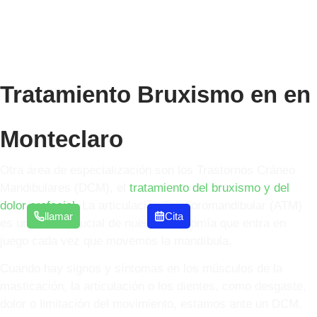
Tratamiento Bruxismo en en
Monteclaro
Otra área de especialización son los Trastornos Cráneo
Mandibulares (DCM), el
tratamiento del bruxismo y del
dolor orofacial
. La articulación Temporomandibular (ATM)
llamar
Cita
es una parte crucial de nuestra anatomía que entra en
juego cada vez que movemos la mandíbula.
Cuando hay signos y síntomas en los músculos de la
masticación, la articulación o los dientes, como desgaste,
dolor o limitación del movimiento, estamos ante un DCM.