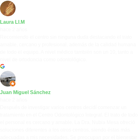
Laura Ll.M
hace 2 años
Recomiendo el centro sin ninguna duda destacando el trato
amable, cercano y profesional, además de la calidad humana
de todo el equipo. A nivel médico también son un 10, tanto a
nivel de ortodoncia como odontológico.
Juan Miguel Sánchez
hace 2 años
Después de investigar varios centros decidí comenzar un
tratamiento en el Centro Odontológico Integral. El trato de todo
el personal es cercano y amable. La Dra. Nubia Mesa ofreció
soluciones diferentes a los otros centros, siendo éstas más
adecuadas a mis necesidades. Se preocupan por el bienestar