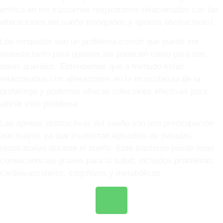
enfoca en los trastornos respiratorios relacionados con las
alteraciones del sueño (ronquidos y apneas obstructivas).
Los ronquidos son un problema común que puede ser
molesto tanto para quienes los padecen como para sus
seres queridos. Entendemos que a menudo están
relacionados con alteraciones en la musculatura de la
orofaringe y podemos ofrecer soluciones efectivas para
aliviar este problema.
Las apneas obstructivas del sueño son una preocupación
aún mayor, ya que involucran episodios de paradas
respiratorias durante el sueño. Este trastorno puede tener
consecuencias graves para la salud, incluidos problemas
cardiovasculares, cognitivos y metabólicos.
Info