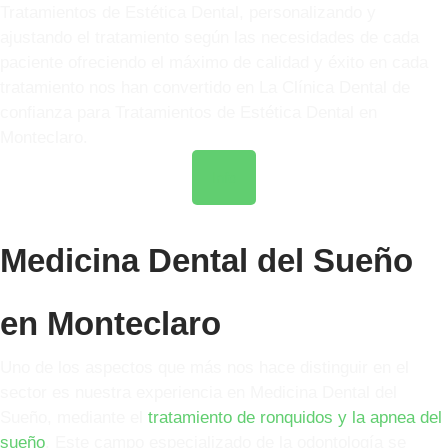
Tratamientos de Estética Dental, personalizando y
ajustando el tratamiento según las necesidades de cada
paciente ofreciendo el máximo de calidad y éxito en cada
tratamiento nos han convertido en La Clínica Dental de
confianza para Tratamientos de Estética Dental en
Monteclaro.
Info
Medicina Dental del Sueño
en Monteclaro
Uno de los aspectos que más nos hace distinguir en el
sector es nuestra experiencia en Medicina Dental del
Sueño, mediante el
tratamiento de ronquidos y la apnea del
sueño
. Este campo especializado de la odontología se