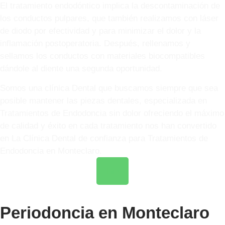
El tratamiento endodóntico implica la descontaminación de
los conductos pulpares, que también realizamos con láser
de diodo por efectividad y para minimizar el dolor y la
inflamación postoperatoria. Después, rellenamos y
sellamos los conductos con materiales biocompatibles
dándole al diente una segunda oportunidad.
Somos una clínica Dental que buscamos siempre que sea
posible mantener las piezas dentales, especializada en
Tratamientos de Endodoncia sin dolor ofreciendo el máximo
de calidad y éxito en cada tratamiento nos han convertido
en La Clínica Dental de confianza para Tratamientos de
Endodoncia en Monteclaro.
Info
Periodoncia en Monteclaro