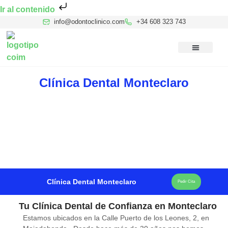
Ir al contenido
info@odontoclinico.com
+34 608 323 743
Medicina Dental del Sueño
Medicina Hiperbárica
Medicina Estética Facial
Reconocimiento Médico Buceo
Clínica Dental Monteclaro
Clínica Dental Monteclaro
Pedir Cita
Tu Clínica Dental de Confianza en Monteclaro
Estamos ubicados en la Calle Puerto de los Leones, 2, en