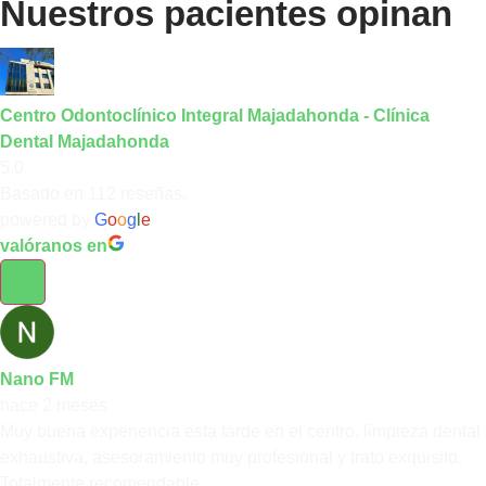
Nuestros pacientes opinan
Centro Odontoclínico Integral Majadahonda - Clínica
Dental Majadahonda
5.0
Basado en 112 reseñas.
powered by
G
o
o
g
l
e
valóranos en
Nano FM
hace 2 meses
Muy buena experiencia esta tarde en el centro, limpieza dental
exhaustiva, asesoramiento muy profesional y trato exquisito.
Totalmente recomendable.