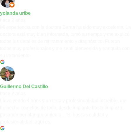
yolanda uribe
hace 2 años
Mi experiencia con la doctora Berna ha sido muy excelente. La
doctora está muy bien informada, tomó su tiempo y me explicó
todos los detalles de mi tratamiento y diagnóstico. Fueron
todos muy profesionales y me sentí bienvenida y tranquila con
su tratamiento.
Guillermo Del Castillo
hace 2 años
Llevo yendo 4 años y un trato y profesionalidad increible, me
he hecho con ellos de todo, desde implante hasta limpieza,
pasando por blanqueamiento… Si buscas calidad y
profesionalidad, aqui es.