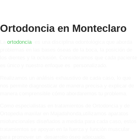
Ortodoncia en Monteclaro
La
ortodoncia
es una disciplina odontológica que aborda
problemas en las bases óseas de la boca, la posición de
los dientes y la oclusión. Consideramos que cada paciente
es único y nuestro enfoque es personalizado.
Realizamos un análisis exhaustivo de cada caso, lo que
nos permite diagnosticar de manera precisa y explicar de
manera comprensible cómo abordaremos tu problema.
Como especialistas en tratamientos de Ortodoncia y de
Ortopedia maxilar en Majadahonda,utilizamos aparatos
miofuncionales diseñados a medida para cada caso, estos
tratamientos se apoyan en la fuerza y función muscular
para promover un desarrollo óseo adecuado.