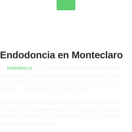
Info
Endodoncia en Monteclaro
La
endodoncia
es una especialidad odontológica que se
centra en el tratamiento del tejido nervioso interno de un
diente. Por ello, brindamos un enfoque completo para
abordar el dolor dental y las infecciones.
Nuestro equipo realiza una exploración minuciosa de la
cavidad oral, complementada con radiografías digitales y
pruebas adicionales para determinar la causa del dolor y
actuar de manera precisa.