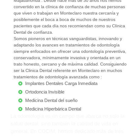
Majadahonda . Desde hace más de 30 años nos hemos
convertido en la clínica de confianza de muchas personas
que viven o trabajan en Monteclaro nuestra cercanía y
posiblemente el boca a boca de muchos de nuestros
pacientes que cada día nos recomiendan como su Clínica
Dental de confianza.
Somos pioneros en técnicas vanguardistas, innovando y
adaptando los avances en tratamientos de odontología
siempre enfocados en ofrecer una odontología preventiva,
conservadora, mínimamente invasiva y orientada en un
trato honesto, cercano y de máxima calidad. Consiguiendo
ser la Clinica Dental referente en Monteclaro en muchos
tratamientos de odontología avanzada como :
Implantes Dentales Carga Inmediata
Ortodoncia Invisible
Medicina Dental del sueño
Medicina Hiperbárica Dental
La odontología es un campo que abarca no solo la
salud dental, sino también la calidad de vida en
general. En COCIM, hemos dedicado más de tres