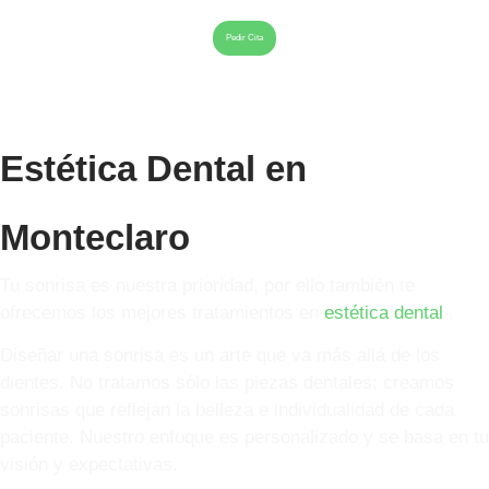
Pedir Cita
Estética Dental en
Monteclaro
Tu sonrisa es nuestra prioridad, por ello también te
ofrecemos los mejores tratamientos en
estética dental
.
Diseñar una sonrisa es un arte que va más allá de los
dientes. No tratamos sólo las piezas dentales; creamos
sonrisas que reflejan la belleza e individualidad de cada
paciente. Nuestro enfoque es personalizado y se basa en tu
visión y expectativas.