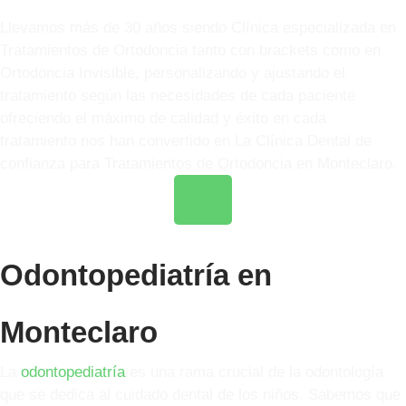
Llevamos más de 30 años siendo Clínica especializada en
Tratamientos de Ortodoncia tanto con brackets como en
Ortodoncia Invisible, personalizando y ajustando el
tratamiento según las necesidades de cada paciente
ofreciendo el máximo de calidad y éxito en cada
tratamiento nos han convertido en La Clínica Dental de
confianza para Tratamientos de Ortodoncia en Monteclaro.
Info
Odontopediatría en
Monteclaro
La
odontopediatría
es una rama crucial de la odontología
que se dedica al cuidado dental de los niños. Sabemos que