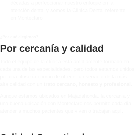
décadas a perfeccionar nuestro enfoque en la
atención dental y somos la Clinica Dental referente
en Monteclaro
¿Por qué elegirnos?
Por cercanía y calidad
Todo el equipo de la clínica está ampliamente formado en
cada una de las especialidades, pero todos estamos unidos
por una filosofía común de ofrecer un servicio de la más
alta calidad con un
trato cercano, honesto y profesional
.
Aunque estamos ubicados en Majadahonda, la cercanía y
una buena ubicación con Monteclaro nos permite cada día
atender a muchos pacientes que viven o trabajan aquí.