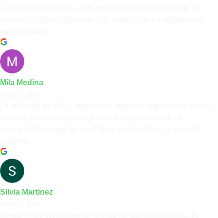
cámara hiperbárica ha sido muy positivo y el trabajo de la
Doctora Nubia excepcional , sin dolor y con un seguimiento
extraordinario.
Mila Medina
hace 1 año
La atención es de10 , tanto en la atención ,explicación ,están
siempre pendientes y preguntando cómo estamos , lo
recomiendo porque se ve el Amor a la prefeaion y en cada
paciente.
Silvia Martinez
hace 1 año
Desde el primer momento, el trato ha sido excepcional. El