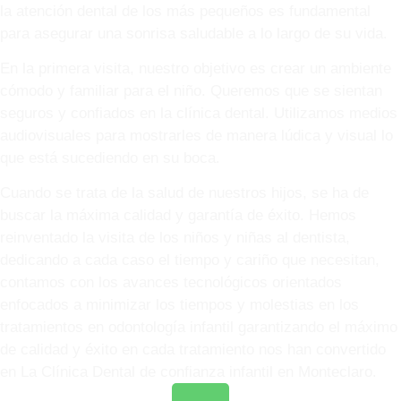
la atención dental de los más pequeños es fundamental
para asegurar una sonrisa saludable a lo largo de su vida.
En la primera visita, nuestro objetivo es crear un ambiente
cómodo y familiar para el niño. Queremos que se sientan
seguros y confiados en la clínica dental. Utilizamos medios
audiovisuales para mostrarles de manera lúdica y visual lo
que está sucediendo en su boca.
Cuando se trata de la salud de nuestros hijos, se ha de
buscar la máxima calidad y garantía de éxito. Hemos
reinventado la visita de los niños y niñas al dentista,
dedicando a cada caso el tiempo y cariño que necesitan,
contamos con los avances tecnológicos orientados
enfocados a minimizar los tiempos y molestias en los
tratamientos en odontología infantil garantizando el máximo
de calidad y éxito en cada tratamiento nos han convertido
en La Clínica Dental de confianza infantil en Monteclaro.