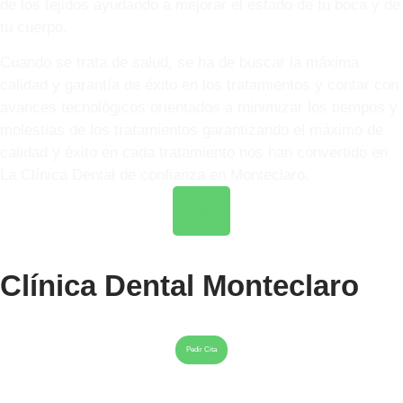
de los tejidos ayudando a mejorar el estado de tu boca y de
tu cuerpo.
Cuando se trata de salud, se ha de buscar la máxima
calidad y garantía de éxito en los tratamientos y contar con
avances tecnológicos orientados a minimizar los tiempos y
molestias de los tratamientos garantizando el máximo de
calidad y éxito en cada tratamiento nos han convertido en
La Clínica Dental de confianza en Monteclaro.
Info
Clínica Dental Monteclaro
Pedir Cita