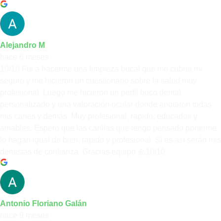
Alejandro M
hace 6 meses
10/10 Fui a hacerme una limpieza bucal que me cubría mi
seguro y me hicieron un cuestionario sobre la salud muy
profesional. Luego me hicieron un perfil buco dental
personalizado y una valoración ocular donde anotaron todas
mis caries y demás. Muy profesional, rápido, educados y
amables. Espero que las carillas que tengo pensado ponerme
lo hagan igual de bien, rápido y profesional. Si es así serán mis
dentistas de confianza. Gracias equipo 🙏10/10
Antonio Floriano Galán
hace 9 meses