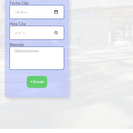
reco
Fecha Cita
men
dabl
e.
Hora Cita
Mensaje
Enviar