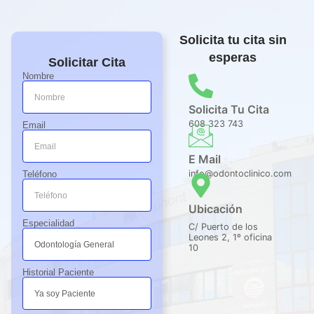
exh
ños
o 
austi
o. 
que 
Solicita tu cita sin
va, 
Conf
esp
esperas
Solicitar Cita
ase
orta 
erar 
Nombre
sora
muc
y 
mie
ho a 
todo 
Solicita Tu Cita
nto 
los 
ha 
608 323 743
Email
muy 
que 
sido 
prof
las 
muy 
E Mail
esio
bata
rápi
info@odontoclinico.com
Teléfono
nal y 
s 
do y 
trato 
blan
prof
Ubicación
exq
cas 
esio
Especialidad
C/ Puerto de los
uisit
nos 
nal.
Leones 2, 1º oficina
10
o. 
dan 
Total
resp
Historial Paciente
men
eto 
te 
jjjj