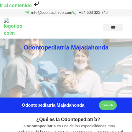
Ir al contenido
info@odontoclinico.com
+34 608 323 743
Medicina Dental del Sueño
Medicina Hiperbárica
Medicina Estética Facial
Reconocimiento Médico Buceo
Odontopediatría Majadahonda
Odontopediatría Majadahonda
Pedir Cita
¿Qué es la Odontopediatría?
La
odontopediatría
es una de las especialidades más
importantes de la odontología, ya que se dedica por completo al