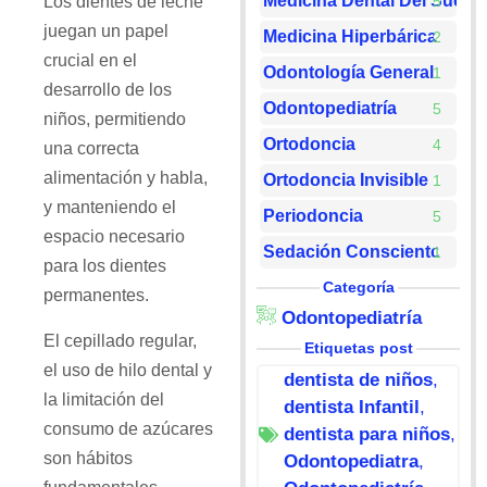
Medicina Dental Del Sueño
Los dientes de leche
5
juegan un papel
Medicina Hiperbárica
2
crucial en el
Odontología General
1
desarrollo de los
Odontopediatría
5
niños, permitiendo
Ortodoncia
4
una correcta
alimentación y habla,
Ortodoncia Invisible
1
y manteniendo el
Periodoncia
5
espacio necesario
Sedación Consciente
1
para los dientes
Categoría
permanentes.
Odontopediatría
El cepillado regular,
Etiquetas post
el uso de hilo dental y
dentista de niños
,
la limitación del
dentista Infantil
,
consumo de azúcares
dentista para niños
,
son hábitos
Odontopediatra
,