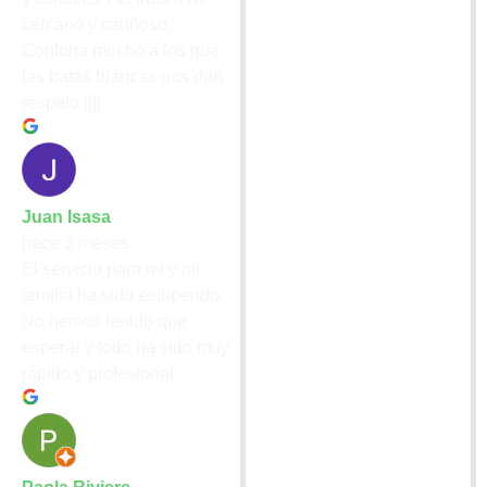
cercano y cariñoso.
Conforta mucho a los que
las batas blancas nos dan
respeto jjjj
Juan Isasa
hace 3 meses
El servicio para mi y mi
familia ha sido estupendo.
No hemos tenido que
esperar y todo ha sido muy
rápido y profesional.