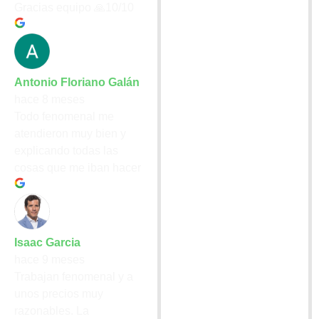
Gracias equipo 🙏10/10
Antonio Floriano Galán
hace 8 meses
Todo fenomenal me
atendieron muy bien y
explicando todas las
cosas que me iban hacer
Isaac Garcia
hace 9 meses
Trabajan fenomenal y a
unos precios muy
razonables. La