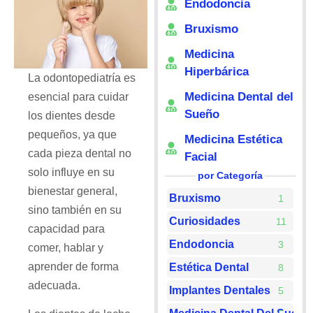
Endodoncia
Bruxismo
Medicina
Hiperbárica
La odontopediatría es
Medicina Dental del
esencial para cuidar
Sueño
los dientes desde
pequeños, ya que
Medicina Estética
cada pieza dental no
Facial
solo influye en su
por Categoría
bienestar general,
Bruxismo
1
sino también en su
Curiosidades
11
capacidad para
Endodoncia
3
comer, hablar y
aprender de forma
Estética Dental
8
adecuada.
Implantes Dentales
5