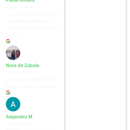
Paola Riviere
hace 4 meses
La doctora Berena es una
excelente profesional. El
sitio y su atención es muy
buena.
Nora de Zabala
hace 6 meses
Un trato excelente, muy
profesionales y cercanos.
Alejandro M
hace 6 meses