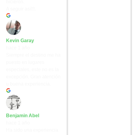
hicieron.
A seguir así!!!.
Kevin Garay
hace 1 año
Siempre el destino me ha
puesto en lugares
especiales, este no es la
excepción. Gran atención
u buena experiencia.
Benjamin Abel
hace 1 año
Ha sido una experiencia