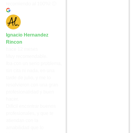
recomiendo al 100%! 🙂
Ignacio Hernandez
Rincon
hace 12 meses
Muy recomendable.
Iba con un serio problema,
sin cita ni nada, en una
tarde de julio, y me lo
resolvieron con una gran
profesionalidad y buen
hacer.
Difícil encontrar buenos
profesionales, y que te
atiendan con la
amabilidad que lo