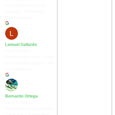
muy profesional y trato
exquisito. Totalmente
recomendable.
Lemuel Gallardo
hace 3 meses
Exelente atención!! Fui por
una consulta integral y sali
muy satisfecho.
Bernardo Ortega
hace 3 meses
Instalaciones muy bonitas
y actuales y el trato muy