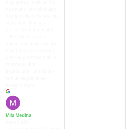
muy grata y positiva. Me
ha tratado todo el equipo
de maravilla y me voy muy
satisfecho. Muchas
gracias. Recomendable
100%. En mi caso el
tratamiento de la cámara
hiperbárica ha sido muy
positivo y el trabajo de la
Doctora Nubia
excepcional , sin dolor y
con un seguimiento
extraordinario.
Mila Medina
hace 1 año