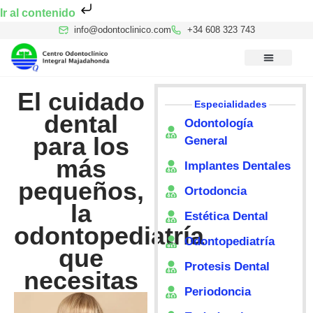
Ir al contenido
info@odontoclinico.com
+34 608 323 743
Medicina Dental del Sueño
Medicina Hiperbárica
Medicina Estética Facial
Reconocimiento Médico Buceo
El cuidado
Especialidades
dental
Odontología
para los
General
más
Implantes Dentales
pequeños,
Ortodoncia
la
Estética Dental
odontopediatría
Odontopediatría
que
Protesis Dental
necesitas
Periodoncia