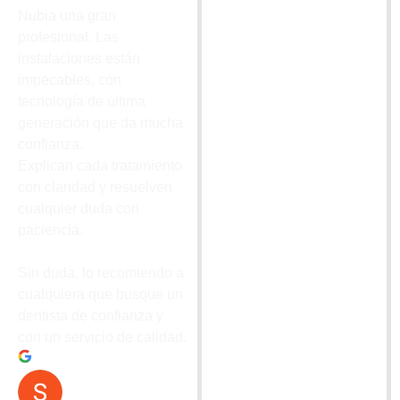
Nubia una gran
profesional. Las
instalaciones están
impecables, con
tecnología de última
generación que da mucha
confianza.
Explican cada tratamiento
con claridad y resuelven
cualquier duda con
paciencia.
Sin duda, lo recomiendo a
cualquiera que busque un
dentista de confianza y
con un servicio de calidad.