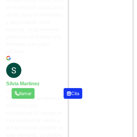
La atención es de10 , tanto
en la atención ,explicación
,están siempre pendientes
y preguntando cómo
estamos , lo recomiendo
porque se ve el Amor a la
prefeaion y en cada
paciente.
Silvia Martinez
hace 1 año
llamar
Cita
Desde el primer momento,
el trato ha sido
excepcional. El equipo es
muy profesional, atento y
te hacen sentir cómodo en
todo momento. La doctora