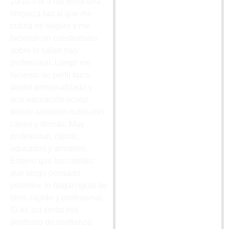
10/10 Fui a hacerme una
limpieza bucal que me
cubría mi seguro y me
hicieron un cuestionario
sobre la salud muy
profesional. Luego me
hicieron un perfil buco
dental personalizado y
una valoración ocular
donde anotaron todas mis
caries y demás. Muy
profesional, rápido,
educados y amables.
Espero que las carillas
que tengo pensado
ponerme lo hagan igual de
bien, rápido y profesional.
Si es así serán mis
dentistas de confianza.