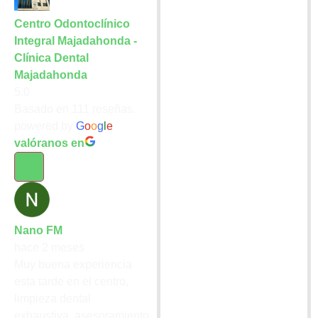
Centro Odontoclínico
Integral Majadahonda -
Clínica Dental
Majadahonda
5.0
Basado en 111 reseñas.
powered by
G
o
o
g
l
e
valóranos en
Nano FM
hace 2 meses
Muy buena experiencia
esta tarde en el centro,
limpieza dental
exhaustiva, asesoramiento