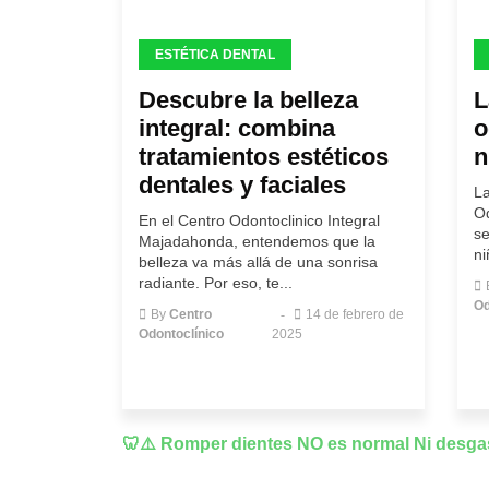
ESTÉTICA DENTAL
Descubre la belleza
L
integral: combina
o
tratamientos estéticos
n
dentales y faciales
La
Od
En el Centro Odontoclinico Integral
se
Majadahonda, entendemos que la
ni
belleza va más allá de una sonrisa
radiante. Por eso, te...
Od
By
Centro
14 de febrero de
Odontoclínico
2025
🦷⚠️ Romper dientes NO es normal Ni desga