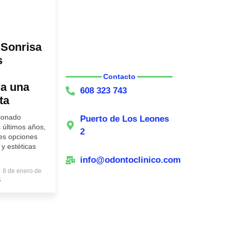
 Sonrisa
s
Contacto
ra una
608 323 743
ta
cionado
Puerto de Los Leones
s últimos años,
2
tes opciones
y estéticas
info@odontoclinico.com
8 de enero de
5