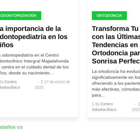
ODONTOPEDIATRÍA
ORTODONCIA
a importancia de la
Transforma Tu
dontopediatría en los
con las Última
iños
Tendencias en
Ortodoncia pa
 odontopediatría en el Centro
Sonrisa Perfec
ontoclinico Intergral Majadahonda
 centra en el cuidado dental de los
La ortodoncia ha evolu
ños, desde su nacimiento...
significativamente en lo
By
Centro
27 de enero de
ofreciendo a los pacien
ontoclínico
2025
más efectivas, cómodas 
para...
By
Centro
Odontoclínico
202
starlos co