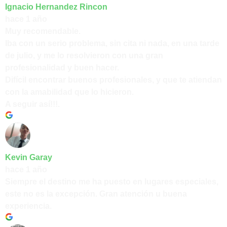
Ignacio Hernandez Rincon
hace 1 año
Muy recomendable.
Iba con un serio problema, sin cita ni nada, en una tarde
de julio, y me lo resolvieron con una gran
profesionalidad y buen hacer.
Difícil encontrar buenos profesionales, y que te atiendan
con la amabilidad que lo hicieron.
A seguir así!!!.
Kevin Garay
hace 1 año
Siempre el destino me ha puesto en lugares especiales,
este no es la excepción. Gran atención u buena
experiencia.