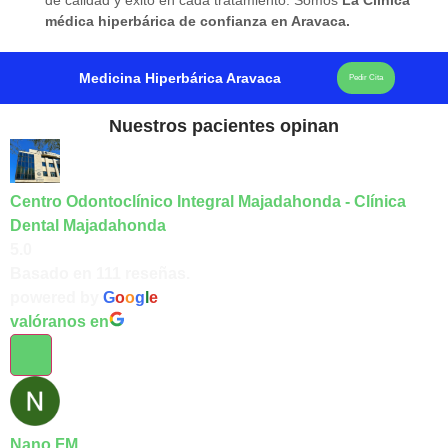
de calidad y éxito en cada tratamiento. Somos
La Clínica
médica hiperbárica de confianza en Aravaca.
Medicina Hiperbárica Aravaca
Pedir Cita
Nuestros pacientes opinan
Centro Odontoclínico Integral Majadahonda - Clínica
Dental Majadahonda
5.0
Basado en 111 reseñas.
powered by
G
o
o
g
l
e
valóranos en
Nano FM