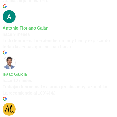
Gracias equipo 🙏10/10
Antonio Floriano Galán
hace 9 meses
Todo fenomenal me atendieron muy bien y explicando
todas las cosas que me iban hacer
Isaac Garcia
hace 10 meses
Trabajan fenomenal y a unos precios muy razonables.
La recomiendo al 100%! 🙂