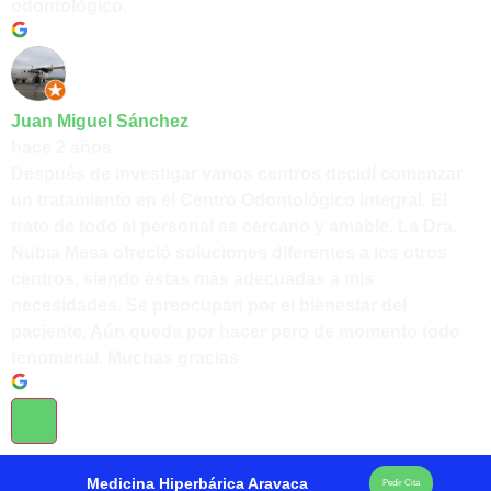
odontológico.
Juan Miguel Sánchez
hace 2 años
Después de investigar varios centros decidí comenzar
un tratamiento en el Centro Odontológico Integral. El
trato de todo el personal es cercano y amable. La Dra.
Nubia Mesa ofreció soluciones diferentes a los otros
centros, siendo éstas más adecuadas a mis
necesidades. Se preocupan por el bienestar del
paciente. Aún queda por hacer pero de momento todo
fenomenal. Muchas gracias
Medicina Hiperbárica Aravaca
Pedir Cita