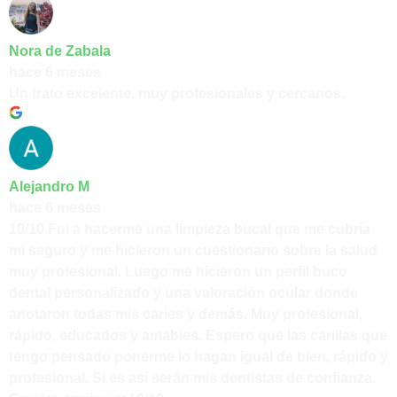
Nora de Zabala
hace 6 meses
Un trato excelente, muy profesionales y cercanos.
Alejandro M
hace 6 meses
10/10 Fui a hacerme una limpieza bucal que me cubría
mi seguro y me hicieron un cuestionario sobre la salud
muy profesional. Luego me hicieron un perfil buco
dental personalizado y una valoración ocular donde
anotaron todas mis caries y demás. Muy profesional,
rápido, educados y amables. Espero que las carillas que
tengo pensado ponerme lo hagan igual de bien, rápido y
profesional. Si es así serán mis dentistas de confianza.