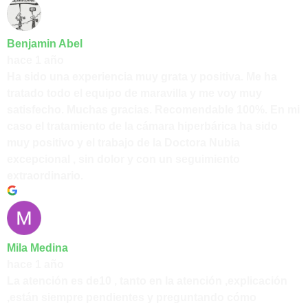
Benjamin Abel
hace 1 año
Ha sido una experiencia muy grata y positiva. Me ha
tratado todo el equipo de maravilla y me voy muy
satisfecho. Muchas gracias. Recomendable 100%. En mi
caso el tratamiento de la cámara hiperbárica ha sido
muy positivo y el trabajo de la Doctora Nubia
excepcional , sin dolor y con un seguimiento
extraordinario.
Mila Medina
hace 1 año
La atención es de10 , tanto en la atención ,explicación
,están siempre pendientes y preguntando cómo