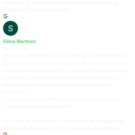
estamos , lo recomiendo porque se ve el Amor a la
prefeaion y en cada paciente.
Silvia Martinez
hace 1 año
Desde el primer momento, el trato ha sido excepcional.
El equipo es muy profesional, atento y te hacen sentir
cómodo en todo momento. La doctora Nubia una gran
profesional. Las instalaciones están impecables, con
tecnología de última generación que da mucha
confianza.
Explican cada tratamiento con claridad y resuelven
cualquier duda con paciencia.
Sin duda, lo recomiendo a cualquiera que busque un
dentista de confianza y con un servicio de calidad.