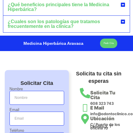
¿Qué beneficios principales tiene la Medicina
Hiperbárica?
¿Cuales son los patologías que tratamos
frecuentemente en la clínica?
Medicina Hiperbárica Aravaca
Pedir Cita
Solicita tu cita sin
esperas
Solicitar Cita
Nombre
Solicita Tu
Cita
608 323 743
E Mail
Email
info@odontoclinico.c
Ubicación
C/ Puerto de los
Leones 2, 1º
oficina 10
Teléfono