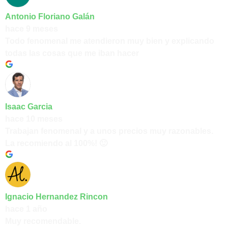
Antonio Floriano Galán
hace 9 meses
Todo fenomenal me atendieron muy bien y explicando
todas las cosas que me iban hacer
Isaac Garcia
hace 10 meses
Trabajan fenomenal y a unos precios muy razonables.
La recomiendo al 100%! 🙂
Ignacio Hernandez Rincon
hace 1 año
Muy recomendable.