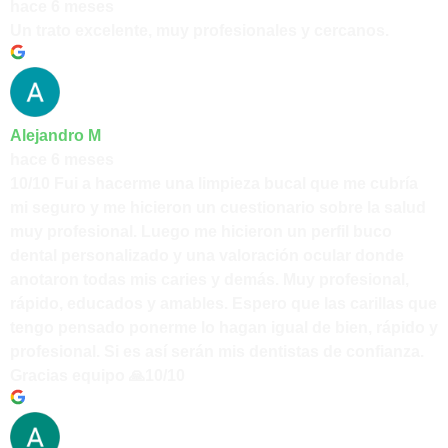
hace 6 meses
Un trato excelente, muy profesionales y cercanos.
Alejandro M
hace 6 meses
10/10 Fui a hacerme una limpieza bucal que me cubría
mi seguro y me hicieron un cuestionario sobre la salud
muy profesional. Luego me hicieron un perfil buco
dental personalizado y una valoración ocular donde
anotaron todas mis caries y demás. Muy profesional,
rápido, educados y amables. Espero que las carillas que
tengo pensado ponerme lo hagan igual de bien, rápido y
profesional. Si es así serán mis dentistas de confianza.
Gracias equipo 🙏10/10