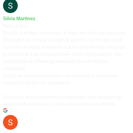
Silvia Martinez
hace 1 año
Desde el primer momento, el trato ha sido excepcional.
El equipo es muy profesional, atento y te hacen sentir
cómodo en todo momento. La doctora Nubia una gran
profesional. Las instalaciones están impecables, con
tecnología de última generación que da mucha
confianza.
Explican cada tratamiento con claridad y resuelven
cualquier duda con paciencia.
Sin duda, lo recomiendo a cualquiera que busque un
dentista de confianza y con un servicio de calidad.