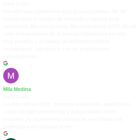
hace 1 año
Ha sido una experiencia muy grata y positiva. Me ha
tratado todo el equipo de maravilla y me voy muy
satisfecho. Muchas gracias. Recomendable 100%. En mi
caso el tratamiento de la cámara hiperbárica ha sido
muy positivo y el trabajo de la Doctora Nubia
excepcional , sin dolor y con un seguimiento
extraordinario.
Mila Medina
hace 1 año
La atención es de10 , tanto en la atención ,explicación
,están siempre pendientes y preguntando cómo
estamos , lo recomiendo porque se ve el Amor a la
prefeaion y en cada paciente.