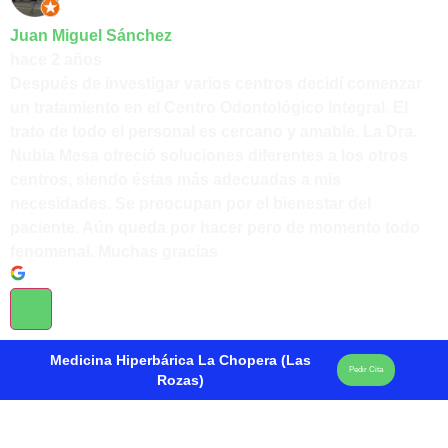
Juan Miguel Sánchez
hace 2 años
Después de investigar varios centros decidí comenzar
un tratamiento en el Centro Odontológico Integral. El
trato de todo el personal es cercano y amable. La Dra.
Nubia Mesa ofreció soluciones diferentes a los otros
centros, siendo éstas más adecuadas a mis
necesidades. Se preocupan por el bienestar del
paciente. Aún queda por hacer pero de momento todo
fenomenal. Muchas gracias
Medicina Hiperbárica La Chopera (Las
Pedir Cita
Rozas)