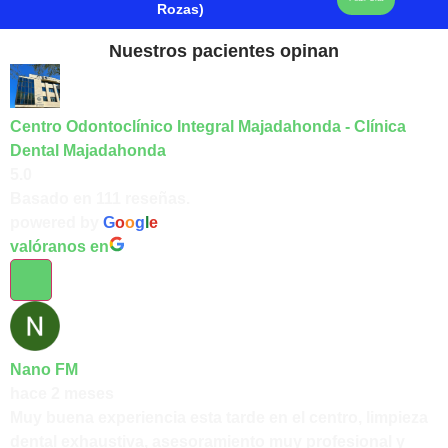
Rozas)
Nuestros pacientes opinan
Centro Odontoclínico Integral Majadahonda - Clínica
Dental Majadahonda
5.0
Basado en 111 reseñas.
powered by
G
o
o
g
l
e
valóranos en
Nano FM
hace 2 meses
Muy buena experiencia esta tarde en el centro, limpieza
dental exhaustiva, asesoramiento muy profesional y