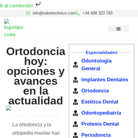
Ir al contenido
info@odontoclinico.com
+34 608 323 743
Medicina Dental del Sueño
Medicina Hiperbárica
Medicina Estética Facial
Reconocimiento Médico Buceo
Ortodoncia
Especialidades
hoy:
Odontología
opciones y
General
avances
Implantes Dentales
en la
Ortodoncia
actualidad
Estética Dental
Odontopediatría
Protesis Dental
La ortodoncia y la
ortopedia maxilar han
Periodoncia