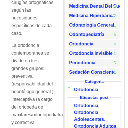
cirugías ortognáticas
Medicina Dental Del Sueño
5
según las
Medicina Hiperbárica
2
necesidades
Odontología General
1
específicas de cada
caso.
Odontopediatría
5
Ortodoncia
4
La ortodoncia
contemporánea se
Ortodoncia Invisible
1
divide en tres
Periodoncia
5
grandes grupos:
Sedación Consciente
1
preventiva
Categoría
(responsabilidad del
Ortodoncia
odontólogo general ),
Etiquetas post
interceptiva (a cargo
Ortodoncia
,
del ortopeda de
Ortodoncia
maxilares/odontopediatra)
Adolescentes
,
y correctiva
Ortodoncia Adultos
,