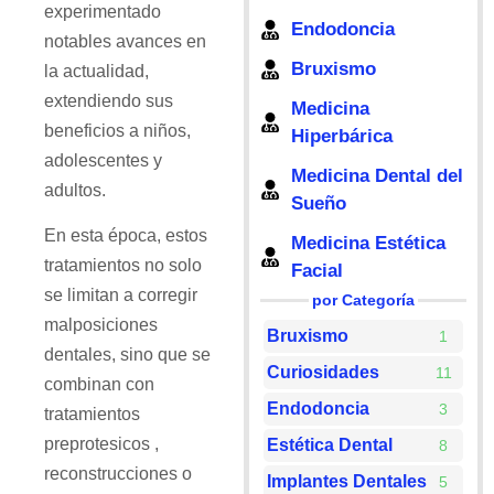
experimentado
Endodoncia
notables avances en
Bruxismo
la actualidad,
extendiendo sus
Medicina
beneficios a niños,
Hiperbárica
adolescentes y
Medicina Dental del
adultos.
Sueño
En esta época, estos
Medicina Estética
tratamientos no solo
Facial
se limitan a corregir
por Categoría
malposiciones
Bruxismo
1
dentales, sino que se
Curiosidades
11
combinan con
Endodoncia
3
tratamientos
preprotesicos ,
Estética Dental
8
reconstrucciones o
Implantes Dentales
5