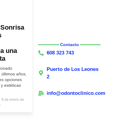
 Sonrisa
s
Contacto
ra una
608 323 743
ta
cionado
Puerto de Los Leones
s últimos años,
2
tes opciones
y estéticas
info@odontoclinico.com
8 de enero de
5