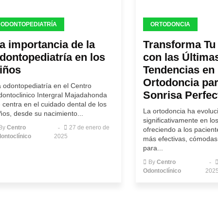
ODONTOPEDIATRÍA
ORTODONCIA
a importancia de la
Transforma Tu
dontopediatría en los
con las Última
iños
Tendencias en
Ortodoncia pa
 odontopediatría en el Centro
Sonrisa Perfec
ontoclinico Intergral Majadahonda
 centra en el cuidado dental de los
La ortodoncia ha evolu
ños, desde su nacimiento...
significativamente en lo
By
Centro
27 de enero de
ofreciendo a los pacien
ontoclínico
2025
más efectivas, cómodas 
para...
By
Centro
Odontoclínico
202