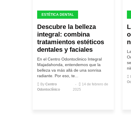
ESTÉTICA DENTAL
Descubre la belleza
L
integral: combina
o
tratamientos estéticos
n
dentales y faciales
La
Od
En el Centro Odontoclinico Integral
se
Majadahonda, entendemos que la
ni
belleza va más allá de una sonrisa
radiante. Por eso, te...
Od
By
Centro
14 de febrero de
Odontoclínico
2025