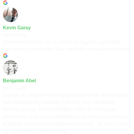
Kevin Garay
hace 1 año
Siempre el destino me ha puesto en lugares especiales,
este no es la excepción. Gran atención u buena experiencia.
Benjamin Abel
hace 1 año
Ha sido una experiencia muy grata y positiva. Me ha tratado
todo el equipo de maravilla y me voy muy satisfecho.
Muchas gracias. Recomendable 100%. En mi caso el
tratamiento de la cámara hiperbárica ha sido muy positivo y
el trabajo de la Doctora Nubia excepcional , sin dolor y con
un seguimiento extraordinario.