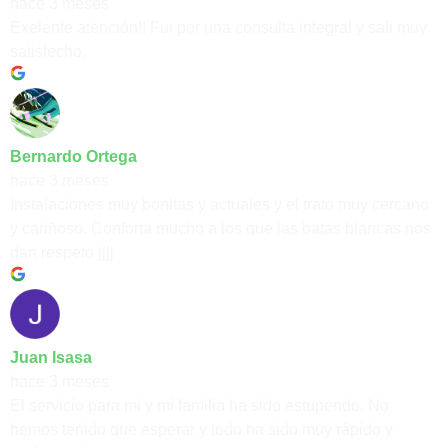
hace 3 meses
Exelente atención!! Fui por una consulta integral y sali muy
satisfecho.
Bernardo Ortega
hace 3 meses
Instalaciones muy bonitas y actuales y el trato muy cercano
y cariñoso. Conforta mucho a los que las batas blancas nos
dan respeto jjjj
Juan Isasa
hace 3 meses
El servicio para mi y mi familia ha sido estupendo. No
hemos tenido que esperar y todo ha sido muy rápido y