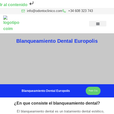
Ir al contenido
info@odontoclinico.com
+34 608 323 743
Medicina Dental del Sueño
Medicina Hiperbárica
Medicina Estética Facial
Reconocimiento Médico Buceo
Blanqueamiento Dental Europolis
Blanqueamiento Dental Europolis
Pedir Cita
¿En que consiste el blanqueamiento dental?
El blanqueamiento dental es un tratamiento dental estético,