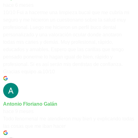
hace 6 meses
10/10 Fui a hacerme una limpieza bucal que me cubría mi
seguro y me hicieron un cuestionario sobre la salud muy
profesional. Luego me hicieron un perfil buco dental
personalizado y una valoración ocular donde anotaron
todas mis caries y demás. Muy profesional, rápido,
educados y amables. Espero que las carillas que tengo
pensado ponerme lo hagan igual de bien, rápido y
profesional. Si es así serán mis dentistas de confianza.
Gracias equipo 🙏10/10
Antonio Floriano Galán
hace 9 meses
Todo fenomenal me atendieron muy bien y explicando todas
las cosas que me iban hacer