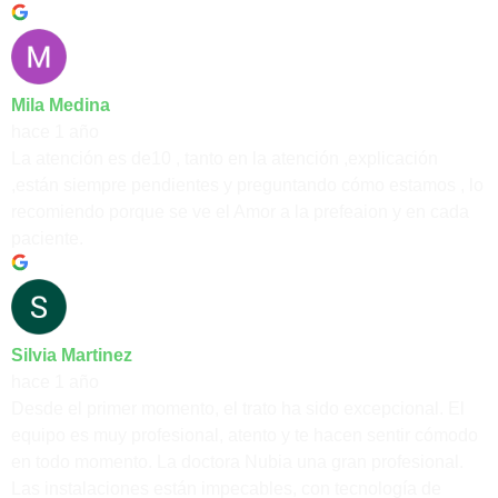
Mila Medina
hace 1 año
La atención es de10 , tanto en la atención ,explicación
,están siempre pendientes y preguntando cómo estamos , lo
recomiendo porque se ve el Amor a la prefeaion y en cada
paciente.
Silvia Martinez
hace 1 año
Desde el primer momento, el trato ha sido excepcional. El
equipo es muy profesional, atento y te hacen sentir cómodo
en todo momento. La doctora Nubia una gran profesional.
Las instalaciones están impecables, con tecnología de