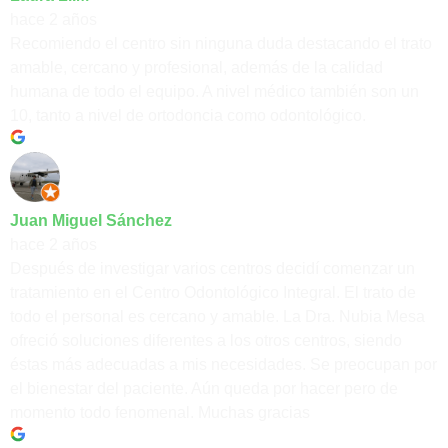
hace 2 años
Recomiendo el centro sin ninguna duda destacando el trato
amable, cercano y profesional, además de la calidad
humana de todo el equipo. A nivel médico también son un
10, tanto a nivel de ortodoncia como odontológico.
Juan Miguel Sánchez
hace 2 años
Después de investigar varios centros decidí comenzar un
tratamiento en el Centro Odontológico Integral. El trato de
todo el personal es cercano y amable. La Dra. Nubia Mesa
ofreció soluciones diferentes a los otros centros, siendo
éstas más adecuadas a mis necesidades. Se preocupan por
el bienestar del paciente. Aún queda por hacer pero de
momento todo fenomenal. Muchas gracias