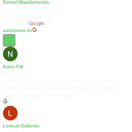
Dental Majadahonda
5.0
Basado en 111 reseñas.
powered by
G
o
o
g
l
e
valóranos en
Nano FM
hace 2 meses
Muy buena experiencia esta tarde en el centro, limpieza
dental exhaustiva, asesoramiento muy profesional y trato
exquisito. Totalmente recomendable.
Lemuel Gallardo