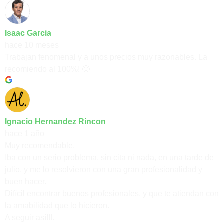
Isaac Garcia
hace 10 meses
Trabajan fenomenal y a unos precios muy razonables. La
recomiendo al 100%! 🙂
Ignacio Hernandez Rincon
hace 1 año
Muy recomendable.
Iba con un serio problema, sin cita ni nada, en una tarde de
julio, y me lo resolvieron con una gran profesionalidad y
buen hacer.
Difícil encontrar buenos profesionales, y que te atiendan con
la amabilidad que lo hicieron.
A seguir así!!!.