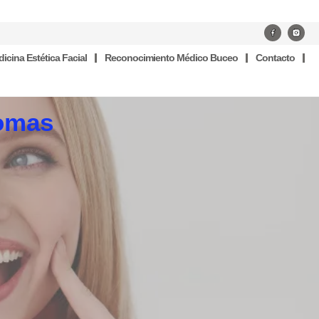
icina Estética Facial
Reconocimiento Médico Buceo
Contacto
omas