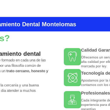
miento Dental Montelomas
os?
Calidad Gara
amiento dental
Ofrecemos un servi
te formado en cada una de las
alta calidad por e
or una filosofía común de
marcada por ley.
n un
trato cercano, honesto y
Tecnología d
Apostamos por la i
contamos con los 
la cercanía y una buena
 día atender a muchos
Profesionales
Cada integrante de 
experiencia para d
garantías.