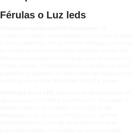
Férulas o Luz leds
Férulas con agente químico blanqueante:
Se
confeccionan férulas personalizadas que el paciente utiliza
a diario, combinadas con peróxido de hidrógeno y peróxido
de carbamida en concentraciones ajustadas a cada caso.
Durante dos semanas, se lleva el gel en la férula entre 2 y
3 horas cada día. El blanqueamiento se produce de forma
progresiva, y siguiendo las indicaciones del especialista es
posible aclarar el color del esmalte entre 2 y 3 tonos..
Tecnología de luz LED:
Aplicamos un gel blanqueador no
agresivo para el esmalte y, a continuación, iluminamos la
superficie dental con un equipo de luz LED de alta
intensidad. La luz activa el principio activo, abriendo
temporalmente los poros del diente para acelerar el
proceso de aclarado. El resultado es una sonrisa más