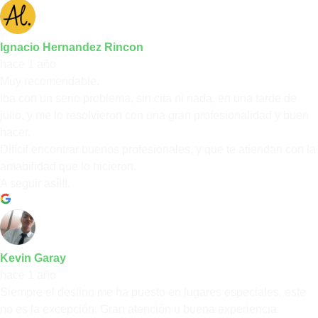
Ignacio Hernandez Rincon
hace 1 año
Muy recomendable.
Iba con un serio problema, sin cita ni nada, en una tarde de
julio, y me lo resolvieron con una gran profesionalidad y buen
hacer.
Difícil encontrar buenos profesionales, y que te atiendan con la
amabilidad que lo hicieron.
A seguir así!!!.
Kevin Garay
hace 1 año
Siempre el destino me ha puesto en lugares especiales, este
no es la excepción. Gran atención u buena experiencia.