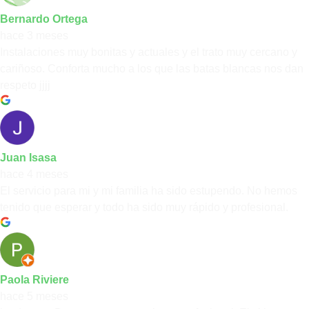
Bernardo Ortega
hace 3 meses
Instalaciones muy bonitas y actuales y el trato muy cercano y
cariñoso. Conforta mucho a los que las batas blancas nos dan
respeto jjjj
Juan Isasa
hace 4 meses
El servicio para mi y mi familia ha sido estupendo. No hemos
tenido que esperar y todo ha sido muy rápido y profesional.
Paola Riviere
hace 5 meses