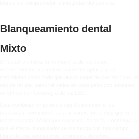
blanca sin comprometer la integridad del esmalte.
Blanqueamiento dental
Mixto
En nuestra clínica, en la mayoría de los casos
recomendamos a nuestros pacientes optar por un
tratamiento combinado que une lo mejor de dos técnicas: el
uso de férulas personalizadas en casa junto con sesiones
en clínica con tecnología de luz LED.
Esta combinación potencia significativamente los
resultados, permitiendo aclarar varios tonos más que si se
realizara cada método por separado. Además, contribuye a
que el efecto blanqueador se mantenga por más tiempo,
logrando una sonrisa más luminosa y duradera.