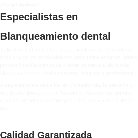
¿Por qué elegirnos?
Especialistas en
Blanqueamiento dental
Todo el equipo de la clínica está ampliamente formado en
cada una de las especialidades, pero todos estamos unidos
por una filosofía común de ofrecer un servicio de la más
alta calidad con un
trato cercano, honesto y profesional
.
Aunque estamos ubicados en Majadahonda, la cercanía y
una buena ubicación con Pozuelo de Alarcón nos permite
cada día atender a muchos pacientes que viven o trabajan
aquí.
Calidad Garantizada