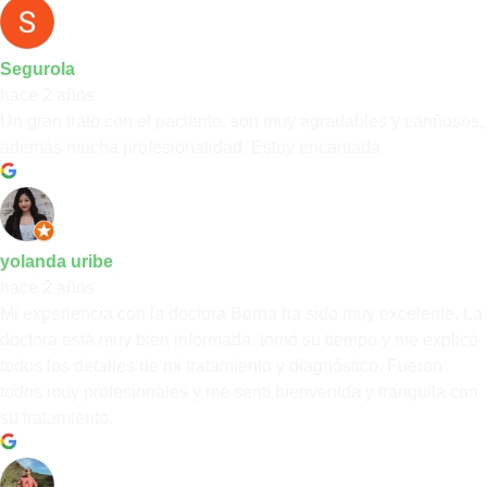
Segurola
hace 2 años
Un gran trato con el paciente, son muy agradables y cariñosos,
además mucha profesionalidad. Estoy encantada
yolanda uribe
hace 2 años
Mi experiencia con la doctora Berna ha sido muy excelente. La
doctora está muy bien informada, tomó su tiempo y me explicó
todos los detalles de mi tratamiento y diagnóstico. Fueron
todos muy profesionales y me sentí bienvenida y tranquila con
su tratamiento.