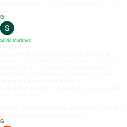
recomiendo porque se ve el Amor a la prefeaion y en cada
paciente.
Silvia Martinez
hace 1 año
Desde el primer momento, el trato ha sido excepcional. El
equipo es muy profesional, atento y te hacen sentir cómodo en
todo momento. La doctora Nubia una gran profesional. Las
instalaciones están impecables, con tecnología de última
generación que da mucha confianza.
Explican cada tratamiento con claridad y resuelven cualquier
duda con paciencia.
Sin duda, lo recomiendo a cualquiera que busque un dentista
de confianza y con un servicio de calidad.