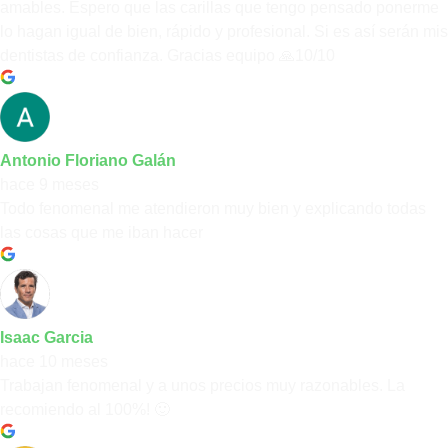
amables. Espero que las carillas que tengo pensado ponerme
lo hagan igual de bien, rápido y profesional. Si es así serán mis
dentistas de confianza. Gracias equipo 🙏10/10
Antonio Floriano Galán
hace 9 meses
Todo fenomenal me atendieron muy bien y explicando todas
las cosas que me iban hacer
Isaac Garcia
hace 10 meses
Trabajan fenomenal y a unos precios muy razonables. La
recomiendo al 100%! 🙂