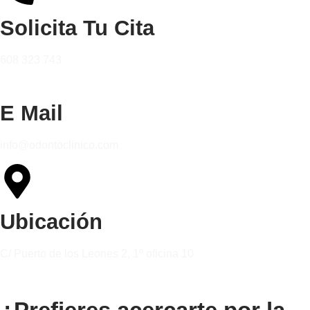
Solicita Tu Cita
608 323 743
E Mail
info@odontoclinico.com
Ubicación
C/ Puerto de los Leones 2, 1º oficina 10