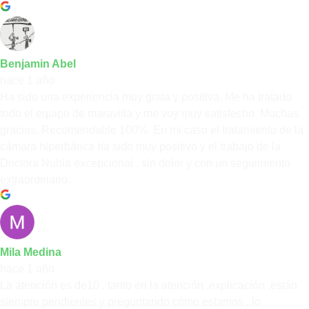
Benjamin Abel
hace 1 año
Ha sido una experiencia muy grata y positiva. Me ha tratado
todo el equipo de maravilla y me voy muy satisfecho. Muchas
gracias. Recomendable 100%. En mi caso el tratamiento de la
cámara hiperbárica ha sido muy positivo y el trabajo de la
Doctora Nubia excepcional , sin dolor y con un seguimiento
extraordinario.
Mila Medina
hace 1 año
La atención es de10 , tanto en la atención ,explicación ,están
siempre pendientes y preguntando cómo estamos , lo