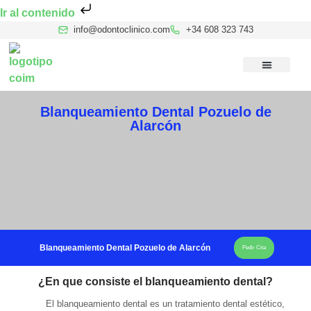
Ir al contenido
info@odontoclinico.com
+34 608 323 743
Medicina Dental del Sueño
Medicina Hiperbárica
Medicina Estética Facial
Reconocimiento Médico Buceo
Blanqueamiento Dental Pozuelo de
Alarcón
Blanqueamiento Dental Pozuelo de Alarcón
Pedir Cita
¿En que consiste el blanqueamiento dental?
El blanqueamiento dental es un tratamiento dental estético,