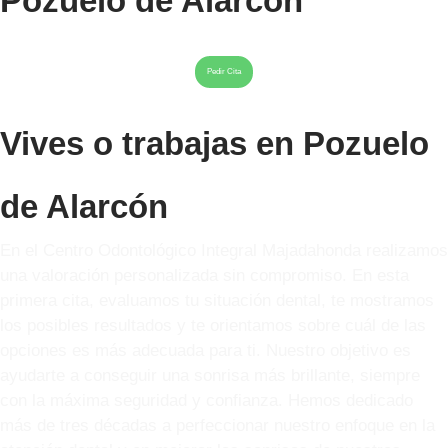
Pozuelo de Alarcón
Pedir Cita
Vives o trabajas en Pozuelo
de Alarcón
En el Centro Odontológico Integral Majadahonda realizamos
una valoración personalizada sin compromiso. En esta
primera cita, evaluamos tu situación dental, te mostramos
los posibles resultados y te orientamos sobre cuál de las
opciones es más adecuada para ti. Nuestro objetivo es
ayudarte a conseguir una sonrisa más brillante, siempre
con la máxima seguridad y confianza. Hemos dedicado
más de tres décadas a perfeccionar nuestro enfoque en la