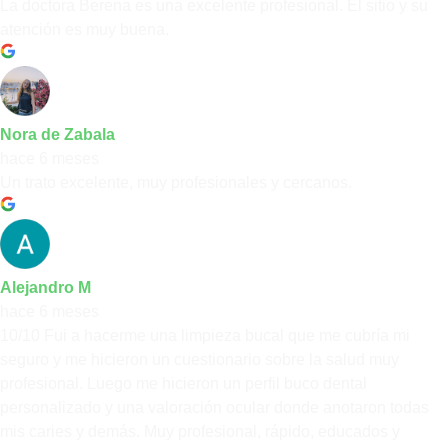
La doctora Berena es una excelente profesional. El sitio y su
atención es muy buena.
Nora de Zabala
hace 6 meses
Un trato excelente, muy profesionales y cercanos.
Alejandro M
hace 6 meses
10/10 Fui a hacerme una limpieza bucal que me cubría mi
seguro y me hicieron un cuestionario sobre la salud muy
profesional. Luego me hicieron un perfil buco dental
personalizado y una valoración ocular donde anotaron todas
mis caries y demás. Muy profesional, rápido, educados y