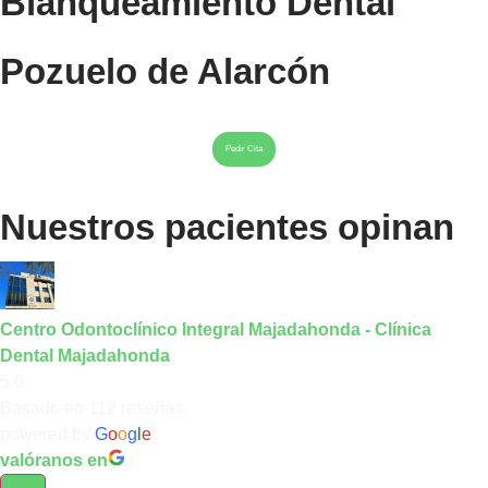
Blanqueamiento Dental
Pozuelo de Alarcón
Pedir Cita
Nuestros pacientes opinan
Centro Odontoclínico Integral Majadahonda - Clínica
Dental Majadahonda
5.0
Basado en 112 reseñas.
powered by
G
o
o
g
l
e
valóranos en