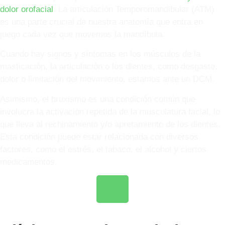
dolor orofacial
. La articulación Temporomandibular (ATM)
es una parte crucial de nuestra anatomía que entra en
juego cada vez que movemos la mandíbula.
Cuando hay signos y síntomas en los músculos de la
masticación, la articulación o los dientes, como desgaste,
dolor o limitación del movimiento, estamos ante un DCM.
Asimismo, el bruxismo es una condición común que
involucra la activación repetida de la musculatura facial, lo
que lleva al rechinamiento y/o apretamiento de los dientes.
Esta condición puede estar relacionada con diversos
factores, como el estrés, el tabaco, el alcohol y ciertos
medicamentos.
Info