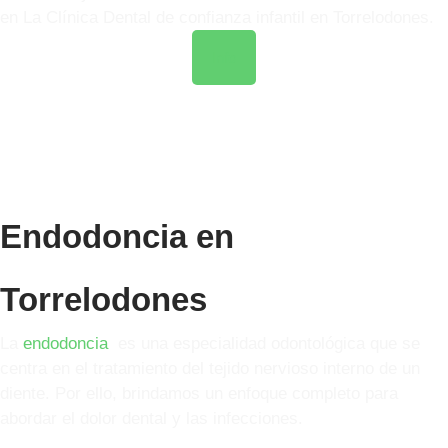
en La Clínica Dental de confianza infantil en Torrelodones.
Info
Endodoncia en
Torrelodones
La
endodoncia
es una especialidad odontológica que se
centra en el tratamiento del tejido nervioso interno de un
diente. Por ello, brindamos un enfoque completo para
abordar el dolor dental y las infecciones.