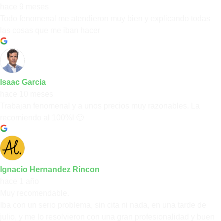
hace 9 meses
Todo fenomenal me atendieron muy bien y explicando todas
las cosas que me iban hacer
Isaac Garcia
hace 10 meses
Trabajan fenomenal y a unos precios muy razonables. La
recomiendo al 100%! 🙂
Ignacio Hernandez Rincon
hace 1 año
Muy recomendable.
Iba con un serio problema, sin cita ni nada, en una tarde de
julio, y me lo resolvieron con una gran profesionalidad y buen