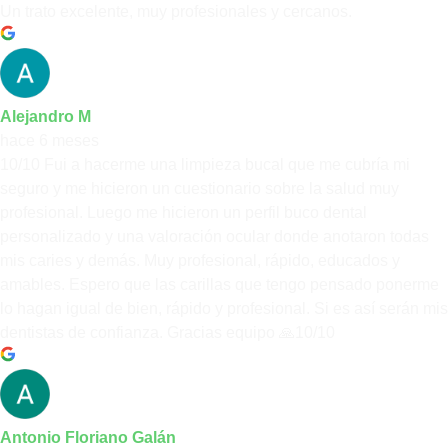
Un trato excelente, muy profesionales y cercanos.
Alejandro M
hace 6 meses
10/10 Fui a hacerme una limpieza bucal que me cubría mi
seguro y me hicieron un cuestionario sobre la salud muy
profesional. Luego me hicieron un perfil buco dental
personalizado y una valoración ocular donde anotaron todas
mis caries y demás. Muy profesional, rápido, educados y
amables. Espero que las carillas que tengo pensado ponerme
lo hagan igual de bien, rápido y profesional. Si es así serán mis
dentistas de confianza. Gracias equipo 🙏10/10
Antonio Floriano Galán