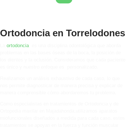
Ortodoncia en Torrelodones
La
ortodoncia
es una disciplina odontológica que aborda
problemas en las bases óseas de la boca, la posición de
los dientes y la oclusión. Consideramos que cada paciente
es único y nuestro enfoque es personalizado.
Realizamos un análisis exhaustivo de cada caso, lo que
nos permite diagnosticar de manera precisa y explicar de
manera comprensible cómo abordaremos tu problema.
Como especialistas en tratamientos de Ortodoncia y de
Ortopedia maxilar en Majadahonda,utilizamos aparatos
miofuncionales diseñados a medida para cada caso, estos
tratamientos se apoyan en la fuerza y función muscular