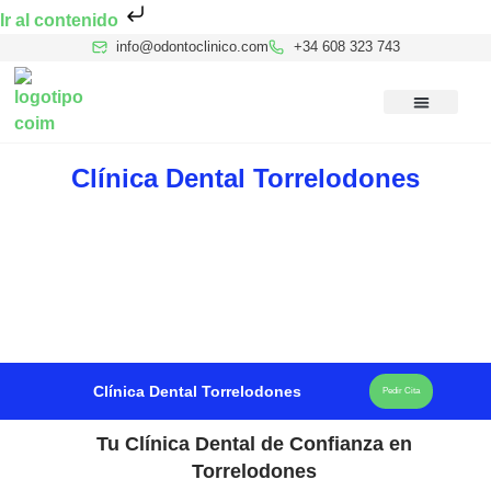
Ir al contenido
info@odontoclinico.com
+34 608 323 743
Medicina Dental del Sueño
Medicina Hiperbárica
Medicina Estética Facial
Reconocimiento Médico Buceo
Clínica Dental Torrelodones
Clínica Dental Torrelodones
Pedir Cita
Tu Clínica Dental de Confianza en
Torrelodones