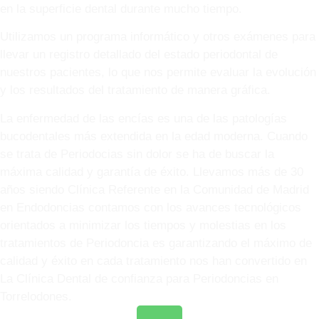
en la superficie dental durante mucho tiempo.
Utilizamos un programa informático y otros exámenes para
llevar un registro detallado del estado periodontal de
nuestros pacientes, lo que nos permite evaluar la evolución
y los resultados del tratamiento de manera gráfica.
La enfermedad de las encías es una de las patologías
bucodentales más extendida en la edad moderna. Cuando
se trata de Periodocias sin dolor se ha de buscar la
máxima calidad y garantía de éxito. Llevamos más de 30
años siendo Clínica Referente en la Comunidad de Madrid
en Endodoncias contamos con los avances tecnológicos
orientados a minimizar los tiempos y molestias en los
tratamientos de Periodoncia es garantizando el máximo de
calidad y éxito en cada tratamiento nos han convertido en
La Clínica Dental de confianza para Periodoncias en
Torrelodones.