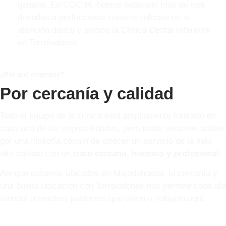
general. En COCIM, hemos dedicado más de tres
décadas a perfeccionar nuestro enfoque en la
atención dental y somos la Clinica Dental referente
en Torrelodones
¿Por qué elegirnos?
Por cercanía y calidad
Todo el equipo de la clínica está ampliamente formado en
cada una de las especialidades, pero todos estamos unidos
por una filosofía común de ofrecer un servicio de la más
alta calidad con un
trato cercano, honesto y profesional
.
Aunque estamos ubicados en Majadahonda, la cercanía y
una buena ubicación con Torrelodones nos permite cada día
atender a muchos pacientes que viven o trabajan aquí.