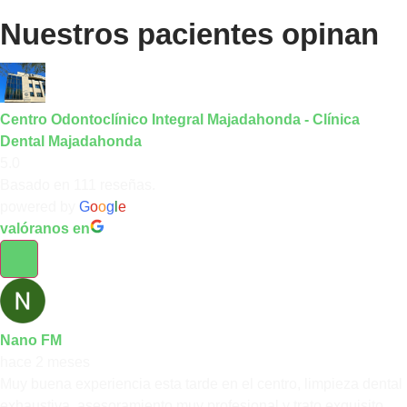
Nuestros pacientes opinan
Centro Odontoclínico Integral Majadahonda - Clínica
Dental Majadahonda
5.0
Basado en 111 reseñas.
powered by
G
o
o
g
l
e
valóranos en
Nano FM
hace 2 meses
Muy buena experiencia esta tarde en el centro, limpieza dental
exhaustiva, asesoramiento muy profesional y trato exquisito.