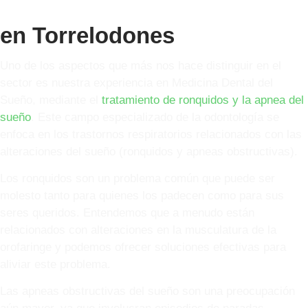
en Torrelodones
Uno de los aspectos que más nos hace distinguir en el
sector es nuestra experiencia en Medicina Dental del
Sueño, mediante el
tratamiento de ronquidos y la apnea del
sueño
. Este campo especializado de la odontología se
enfoca en los trastornos respiratorios relacionados con las
alteraciones del sueño (ronquidos y apneas obstructivas).
Los ronquidos son un problema común que puede ser
molesto tanto para quienes los padecen como para sus
seres queridos. Entendemos que a menudo están
relacionados con alteraciones en la musculatura de la
orofaringe y podemos ofrecer soluciones efectivas para
aliviar este problema.
Las apneas obstructivas del sueño son una preocupación