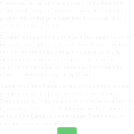
Nuestro equipo realiza una exploración minuciosa de la
cavidad oral, complementada con radiografías digitales y
pruebas adicionales para determinar la causa del dolor y
actuar de manera precisa.
El tratamiento endodóntico implica la descontaminación de
los conductos pulpares, que también realizamos con láser
de diodo por efectividad y para minimizar el dolor y la
inflamación postoperatoria. Después, rellenamos y
sellamos los conductos con materiales biocompatibles
dándole al diente una segunda oportunidad.
Somos una clínica Dental que buscamos siempre que sea
posible mantener las piezas dentales, especializada en
Tratamientos de Endodoncia sin dolor ofreciendo el máximo
de calidad y éxito en cada tratamiento nos han convertido
en La Clínica Dental de confianza para Tratamientos de
Endodoncia en Torrelodones.