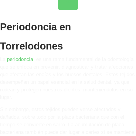
Info
Periodoncia en
Torrelodones
La
periodoncia
es una rama fundamental de la odontología
que se enfoca en prevenir, diagnosticar y tratar afecciones
que afectan las encías y los huesos dentales. Estos tejidos
desempeñan un papel esencial en la salud dental, ya que
rodean y protegen nuestros dientes, manteniéndolos en su
lugar.
Sin embargo, estos tejidos pueden verse afectados y
dañados, sobre todo por la placa bacteriana que con el
tiempo se convierte en sarro. La acumulación de placa
bacteriana también puede dar lugar a caries si se mantiene