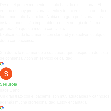
Desde el primer momento, el trato ha sido excepcional. El
equipo es muy profesional, atento y te hacen sentir cómodo en
todo momento. La doctora Nubia una gran profesional. Las
instalaciones están impecables, con tecnología de última
generación que da mucha confianza.
Explican cada tratamiento con claridad y resuelven cualquier
duda con paciencia.
Sin duda, lo recomiendo a cualquiera que busque un dentista
de confianza y con un servicio de calidad.
Segurola
hace 1 año
Un gran trato con el paciente, son muy agradables y cariñosos,
además mucha profesionalidad. Estoy encantada