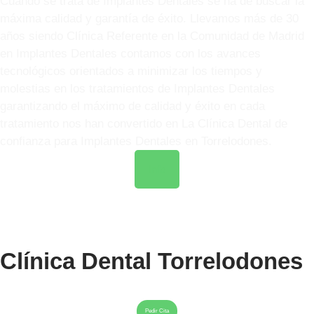
Cuando se trata de Implantes Dentales se ha de buscar la
máxima calidad y garantía de éxito. Llevamos más de 30
años siendo Clínica Referente en la Comunidad de Madrid
en Implantes Dentales contamos con los avances
tecnológicos orientados a minimizar los tiempos y
molestias en los tratamientos de Implantes Dentales
garantizando el máximo de calidad y éxito en cada
tratamiento nos han convertido en La Clínica Dental de
confianza para Implantes Dentales en Torrelodones.
Info
Clínica Dental Torrelodones
Pedir Cita