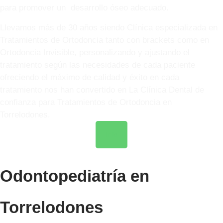
para promover un desarrollo óseo adecuado.
Llevamos más de 30 años siendo Clínica especializada en
Tratamientos de Ortodoncia tanto con brackets como en
Ortodoncia Invisible, personalizando y ajustando el
tratamiento según las necesidades de cada paciente
ofreciendo el máximo de calidad y éxito en cada
tratamiento nos han convertido en La Clínica Dental de
confianza para Tratamientos de Ortodoncia en
Torrelodones.
Info
Odontopediatría en
Torrelodones