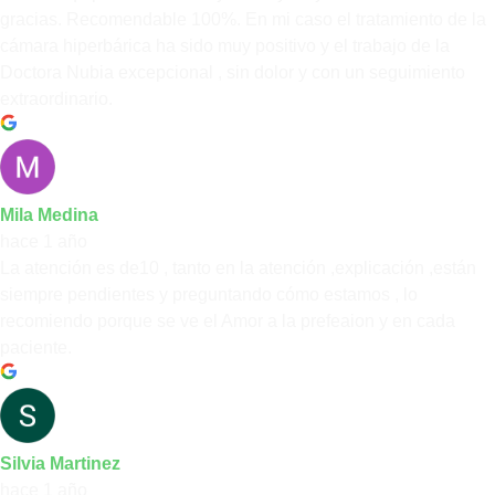
gracias. Recomendable 100%. En mi caso el tratamiento de la
cámara hiperbárica ha sido muy positivo y el trabajo de la
Doctora Nubia excepcional , sin dolor y con un seguimiento
extraordinario.
Mila Medina
hace 1 año
La atención es de10 , tanto en la atención ,explicación ,están
siempre pendientes y preguntando cómo estamos , lo
recomiendo porque se ve el Amor a la prefeaion y en cada
paciente.
Silvia Martinez
hace 1 año