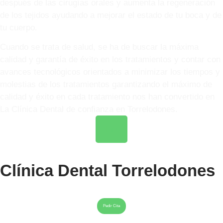
después de las cirugías orales y aumenta la regeneración
de los tejidos ayudando a mejorar el estado de tu boca y de
tu cuerpo.
Cuando se trata de salud, se ha de buscar la máxima
calidad y garantía de éxito en los tratamientos y contar con
avances tecnológicos orientados a minimizar los tiempos y
molestias de los tratamientos garantizando el máximo de
calidad y éxito en cada tratamiento nos han convertido en
La Clínica Dental de confianza en Torrelodones.
Info
Clínica Dental Torrelodones
Pedir Cita