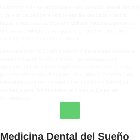
Nuestra misión es proporcionar una atención dental integral
y de alta calidad para toda la familia, desde la infancia
hasta la edad adulta. Nos enorgullece nuestra experiencia,
nuestra tecnología de vanguardia y nuestro compromiso
con la prevención y la salud bucal.
Llevamos más de 30 años siendo Clínica especializada en
Tratamientos de Estética Dental, personalizando y
ajustando el tratamiento según las necesidades de cada
paciente ofreciendo el máximo de calidad y éxito en cada
tratamiento nos han convertido en La Clínica Dental de
confianza para Tratamientos de Estética Dental en
Torrelodones.
Info
Medicina Dental del Sueño