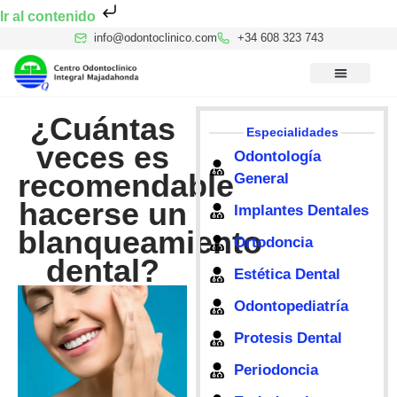
Ir al contenido
info@odontoclinico.com
+34 608 323 743
Medicina Dental del Sueño
Medicina Hiperbárica
Medicina Estética Facial
Reconocimiento Médico Buceo
¿Cuántas
Especialidades
veces es
Odontología
recomendable
General
hacerse un
Implantes Dentales
blanqueamiento
Ortodoncia
dental?
Estética Dental
Odontopediatría
Protesis Dental
Periodoncia