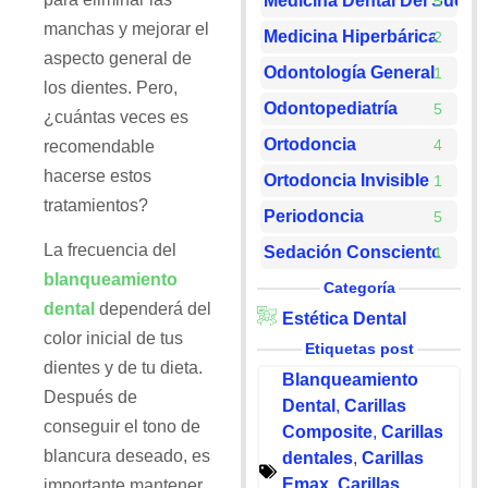
Medicina Dental Del Sueño
5
manchas y mejorar el
Medicina Hiperbárica
2
aspecto general de
Odontología General
1
los dientes. Pero,
Odontopediatría
5
¿cuántas veces es
Ortodoncia
4
recomendable
hacerse estos
Ortodoncia Invisible
1
tratamientos?
Periodoncia
5
La frecuencia del
Sedación Consciente
1
blanqueamiento
Categoría
dental
dependerá del
Estética Dental
color inicial de tus
Etiquetas post
dientes y de tu dieta.
Blanqueamiento
Después de
Dental
,
Carillas
conseguir el tono de
Composite
,
Carillas
blancura deseado, es
dentales
,
Carillas
Emax
,
Carillas
importante mantener