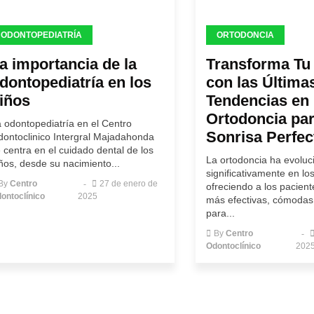
ODONTOPEDIATRÍA
ORTODONCIA
a importancia de la
Transforma Tu
dontopediatría en los
con las Última
iños
Tendencias en
Ortodoncia pa
 odontopediatría en el Centro
Sonrisa Perfec
ontoclinico Intergral Majadahonda
 centra en el cuidado dental de los
La ortodoncia ha evolu
ños, desde su nacimiento...
significativamente en lo
By
Centro
27 de enero de
ofreciendo a los pacien
ontoclínico
2025
más efectivas, cómodas 
para...
By
Centro
Odontoclínico
202