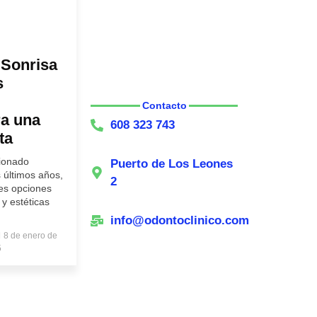
 Sonrisa
s
Contacto
ra una
608 323 743
ta
cionado
Puerto de Los Leones
s últimos años,
2
tes opciones
y estéticas
info@odontoclinico.com
8 de enero de
5