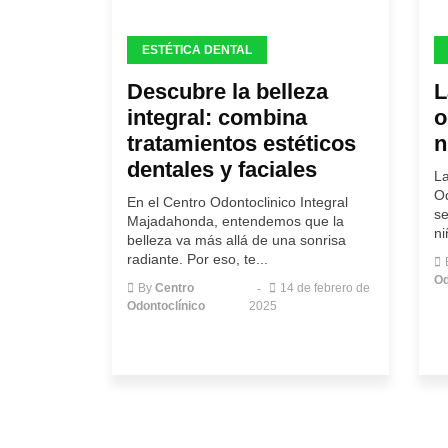
ESTÉTICA DENTAL
Descubre la belleza
L
integral: combina
o
tratamientos estéticos
n
dentales y faciales
La
Od
En el Centro Odontoclinico Integral
se
Majadahonda, entendemos que la
ni
belleza va más allá de una sonrisa
radiante. Por eso, te...
Od
By
Centro
14 de febrero de
Odontoclínico
2025