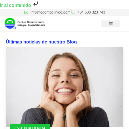
Ir al contenido
info@odontoclinico.com
+34 608 323 743
Medicina Dental del Sueño
Medicina Hiperbárica
Medicina Estética Facial
Reconocimiento Médico Buceo
Últimas noticias de nuestro Blog
ESTÉTICA DENTAL