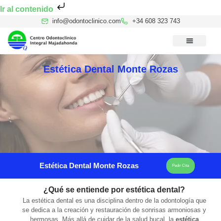
Ir al contenido
info@odontoclinico.com
+34 608 323 743
Medicina Dental del Sueño
Medicina Hiperbárica
Medicina Estética Facial
Reconocimiento Médico Buceo
Estética Dental Monte Rozas
Estética Dental Monte Rozas
Pedir Cita
¿Qué se entiende por estética dental?
La estética dental es una disciplina dentro de la odontología que
se dedica a la creación y restauración de sonrisas armoniosas y
hermosas. Más allá de cuidar de la salud bucal, la
estética