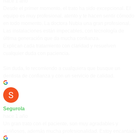
hace 1 año
Desde el primer momento, el trato ha sido excepcional. El
equipo es muy profesional, atento y te hacen sentir cómodo
en todo momento. La doctora Nubia una gran profesional.
Las instalaciones están impecables, con tecnología de
última generación que da mucha confianza.
Explican cada tratamiento con claridad y resuelven
cualquier duda con paciencia.
Sin duda, lo recomiendo a cualquiera que busque un
dentista de confianza y con un servicio de calidad.
Segurola
hace 1 año
Un gran trato con el paciente, son muy agradables y
cariñosos, además mucha profesionalidad. Estoy encantada