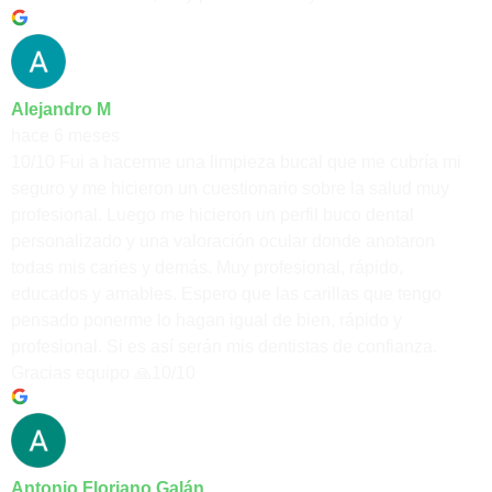
Alejandro M
hace 6 meses
10/10 Fui a hacerme una limpieza bucal que me cubría mi
seguro y me hicieron un cuestionario sobre la salud muy
profesional. Luego me hicieron un perfil buco dental
personalizado y una valoración ocular donde anotaron
todas mis caries y demás. Muy profesional, rápido,
educados y amables. Espero que las carillas que tengo
pensado ponerme lo hagan igual de bien, rápido y
profesional. Si es así serán mis dentistas de confianza.
Gracias equipo 🙏10/10
Antonio Floriano Galán