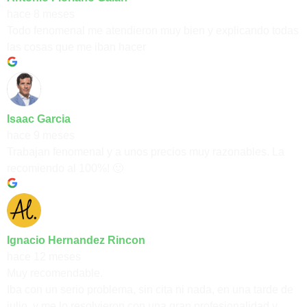
hace 8 meses
Todo fenomenal me atendieron muy bien y explicando todas
las cosas que me iban hacer
Isaac Garcia
hace 9 meses
Trabajan fenomenal y a unos precios muy razonables. La
recomiendo al 100%! 🙂
Ignacio Hernandez Rincon
hace 12 meses
Muy recomendable.
Iba con un serio problema, sin cita ni nada, en una tarde de
julio, y me lo resolvieron con una gran profesionalidad y