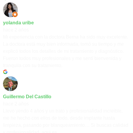
yolanda uribe
hace 2 años
Mi experiencia con la doctora Berna ha sido muy excelente.
La doctora está muy bien informada, tomó su tiempo y me
explicó todos los detalles de mi tratamiento y diagnóstico.
Fueron todos muy profesionales y me sentí bienvenida y
tranquila con su tratamiento.
Guillermo Del Castillo
hace 2 años
Llevo yendo 4 años y un trato y profesionalidad increible,
me he hecho con ellos de todo, desde implante hasta
limpieza, pasando por blanqueamiento… Si buscas calidad
y profesionalidad, aqui es.