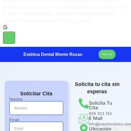
éstas más adecuadas a mis necesidades. Se preocupan por
el bienestar del paciente. Aún queda por hacer pero de
momento todo fenomenal. Muchas gracias
Estética Dental Monte Rozas
Pedir Cita
Solicita tu cita sin
esperas
Solicitar Cita
Nombre
Solicita Tu
Cita
608 323 743
E Mail
Email
info@odontoclinico.co
Ubicación