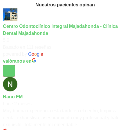
Nuestros pacientes opinan
Centro Odontoclínico Integral Majadahonda - Clínica
Dental Majadahonda
5.0
Basado en 111 reseñas.
powered by
G
o
o
g
l
e
valóranos en
Nano FM
hace 2 meses
Muy buena experiencia esta tarde en el centro, limpieza
dental exhaustiva, asesoramiento muy profesional y trato
exquisito. Totalmente recomendable.