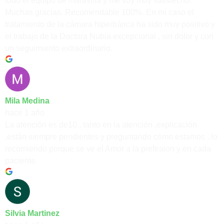
todo el equipo de maravilla y me voy muy satisfecho.
Muchas gracias. Recomendable 100%. En mi caso el
tratamiento de la cámara hiperbárica ha sido muy positivo y
el trabajo de la Doctora Nubia excepcional , sin dolor y con
un seguimiento extraordinario.
Mila Medina
hace 1 año
La atención es de10 , tanto en la atención ,explicación
,están siempre pendientes y preguntando cómo estamos , lo
recomiendo porque se ve el Amor a la prefeaion y en cada
paciente.
Silvia Martinez