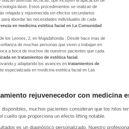
e utilizan diversas técnicas, que incluyen la aplicación de
cnología láser. Estos procedimientos se realizan de
s relajada y rejuvenecida sin efectos secundarios
ión para abordar las necesidades individuales de cada
rencia en medicina estética facial en La Comunidad
o de los Leones, 2, en Majadahonda . Desde hace más de
 confianza de muchas personas que viven o trabajan en
 boca a boca de muchos de nuestros pacientes que cada
izada en tratamientos de estética facial
.
novando y adaptando los avances en
tratamientos de
te especializada en medicina estética facial en Las
tamiento rejuvenecedor con medicina es
s disponibles, muchos pacientes consideran que los hilos t
l cuello que proporciona un efecto lifting notable.
ultados es un diagnóstico personalizado. Nuestro profesional