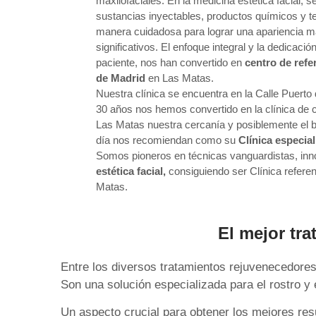
maxilofaciales. En la medicina estética facial, s
sustancias inyectables, productos químicos y te
manera cuidadosa para lograr una apariencia má
significativos. El enfoque integral y la dedicac
paciente, nos han convertido en
centro de refe
de Madrid
en Las Matas.
Nuestra clínica se encuentra en la Calle Puert
30 años nos hemos convertido en la clínica de
Las Matas nuestra cercanía y posiblemente el
día nos recomiendan como su
Clínica especial
Somos pioneros en técnicas vanguardistas, in
estética facial,
consiguiendo ser Clínica referen
Matas.
El mejor tra
Entre los diversos tratamientos rejuvenecedore
Son una solución especializada para el rostro y e
Un aspecto crucial para obtener los mejores res