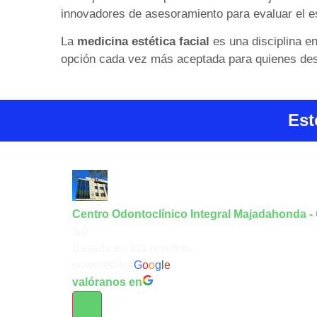
innovadores de asesoramiento para evaluar el e
La
medicina estética facial
es una disciplina en
opción cada vez más aceptada para quienes dese
Est
Centro Odontoclínico Integral Majadahonda -
5.0
Basado en 111 reseñas.
powered by
G
o
o
g
l
e
valóranos en