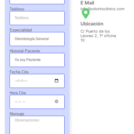
E Mail
esio
bata
rápi
info@odontoclinico.com
Teléfono
nal y 
s 
do y 
trato 
blan
prof
Ubicación
exq
cas 
esio
Especialidad
C/ Puerto de los
uisit
nos 
nal.
Leones 2, 1º oficina
10
o. 
dan 
Total
resp
Historial Paciente
men
eto 
te 
jjjj
reco
Fecha Cita
men
dabl
e.
Hora Cita
Mensaje