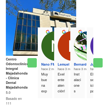
Centro
Odontoclínico
Nano FM
Lemuel Gallardo
Bernardo Ortega
Juan Isa
Integral
hace 2 meses
hace 3 meses
hace 3 meses
hace 3 me
Majadahonda
Muy 
Exel
Inst
El 
- Clínica
bue
ente 
alaci
serv
Dental
na 
aten
one
icio 
Majadahonda
exp
ción!
s 
para 
5.0
erie
! Fui 
muy 
mi y 
Basado en
ncia 
por 
bonit
mi 
111