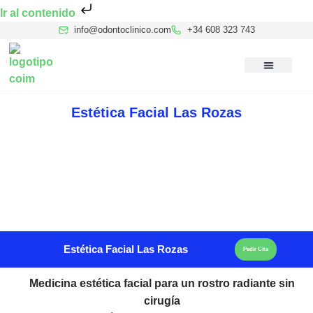
Ir al contenido
info@odontoclinico.com
+34 608 323 743
Medicina Dental del Sueño
Medicina Hiperbárica
Medicina Estética Facial
Reconocimiento Médico Buceo
Estética Facial Las Rozas
Estética Facial Las Rozas
Pedir Cita
Medicina estética facial para un rostro radiante sin
cirugía