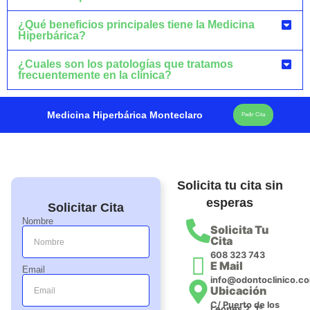
¿Qué beneficios principales tiene la Medicina
Hiperbárica?
¿Cuales son los patologías que tratamos
frecuentemente en la clínica?
Medicina Hiperbárica Monteclaro
Pedir Cita
Solicita tu cita sin
esperas
Solicitar Cita
Nombre
Solicita Tu
Cita
608 323 743
E Mail
Email
info@odontoclinico.c
Ubicación
C/ Puerto de los
Leones 2, 1º