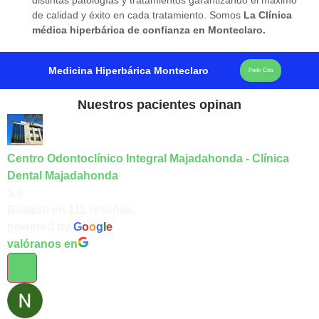
de calidad y éxito en cada tratamiento. Somos
La Clínica
médica hiperbárica de confianza en Monteclaro.
Medicina Hiperbárica Monteclaro
Pedir Cita
Nuestros pacientes opinan
Centro Odontoclínico Integral Majadahonda - Clínica
Dental Majadahonda
5.0
Basado en 111 reseñas.
powered by
G
o
o
g
l
e
valóranos en