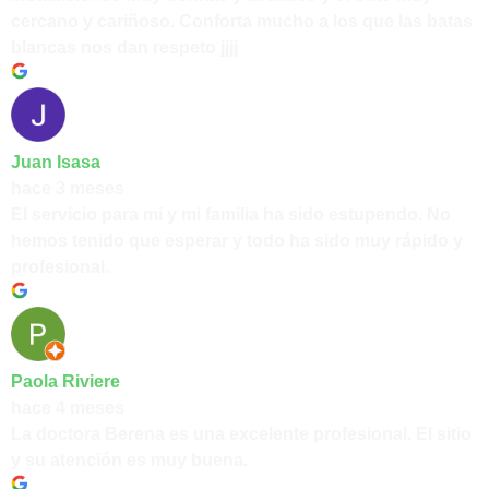
cercano y cariñoso. Conforta mucho a los que las batas
blancas nos dan respeto jjjj
Juan Isasa
hace 3 meses
El servicio para mi y mi familia ha sido estupendo. No
hemos tenido que esperar y todo ha sido muy rápido y
profesional.
Paola Riviere
hace 4 meses
La doctora Berena es una excelente profesional. El sitio
y su atención es muy buena.