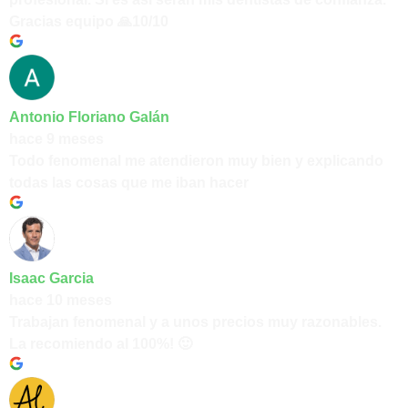
Gracias equipo 🙏10/10
Antonio Floriano Galán
hace 9 meses
Todo fenomenal me atendieron muy bien y explicando
todas las cosas que me iban hacer
Isaac Garcia
hace 10 meses
Trabajan fenomenal y a unos precios muy razonables.
La recomiendo al 100%! 🙂