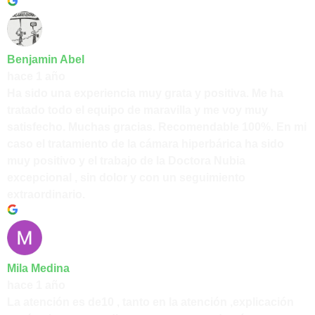
Benjamin Abel
hace 1 año
Ha sido una experiencia muy grata y positiva. Me ha
tratado todo el equipo de maravilla y me voy muy
satisfecho. Muchas gracias. Recomendable 100%. En mi
caso el tratamiento de la cámara hiperbárica ha sido
muy positivo y el trabajo de la Doctora Nubia
excepcional , sin dolor y con un seguimiento
extraordinario.
Mila Medina
hace 1 año
La atención es de10 , tanto en la atención ,explicación