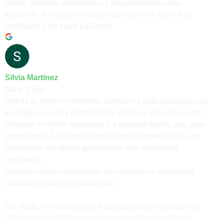
,están siempre pendientes y preguntando cómo
estamos , lo recomiendo porque se ve el Amor a la
prefeaion y en cada paciente.
Silvia Martinez
hace 1 año
Desde el primer momento, el trato ha sido excepcional.
El equipo es muy profesional, atento y te hacen sentir
cómodo en todo momento. La doctora Nubia una gran
profesional. Las instalaciones están impecables, con
tecnología de última generación que da mucha
confianza.
Explican cada tratamiento con claridad y resuelven
cualquier duda con paciencia.
Sin duda, lo recomiendo a cualquiera que busque un
dentista de confianza y con un servicio de calidad.