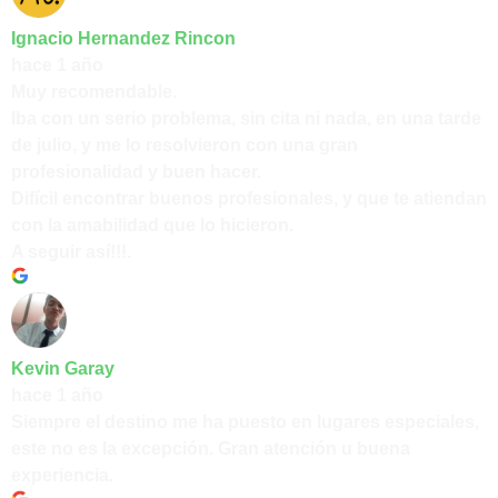
Ignacio Hernandez Rincon
hace 1 año
Muy recomendable.
Iba con un serio problema, sin cita ni nada, en una tarde
de julio, y me lo resolvieron con una gran
profesionalidad y buen hacer.
Difícil encontrar buenos profesionales, y que te atiendan
con la amabilidad que lo hicieron.
A seguir así!!!.
Kevin Garay
hace 1 año
Siempre el destino me ha puesto en lugares especiales,
este no es la excepción. Gran atención u buena
experiencia.