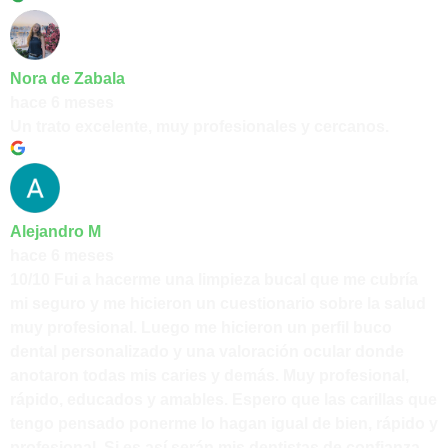
Nora de Zabala
hace 6 meses
Un trato excelente, muy profesionales y cercanos.
Alejandro M
hace 6 meses
10/10 Fui a hacerme una limpieza bucal que me cubría
mi seguro y me hicieron un cuestionario sobre la salud
muy profesional. Luego me hicieron un perfil buco
dental personalizado y una valoración ocular donde
anotaron todas mis caries y demás. Muy profesional,
rápido, educados y amables. Espero que las carillas que
tengo pensado ponerme lo hagan igual de bien, rápido y
profesional. Si es así serán mis dentistas de confianza.