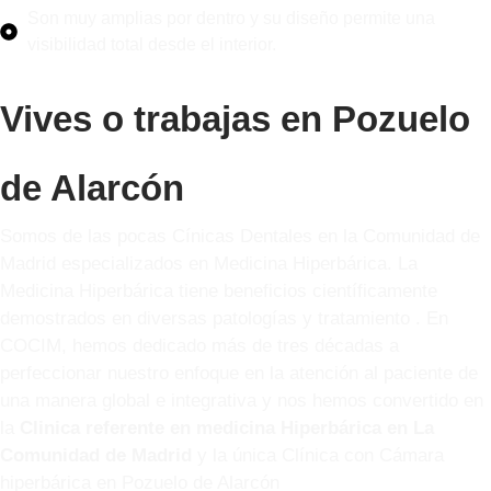
Son muy amplias por dentro y su diseño permite una
visibilidad total desde el interior.
Vives o trabajas en Pozuelo
de Alarcón
Somos de las pocas Cínicas Dentales en la Comunidad de
Madrid especializados en Medicina Hiperbárica. La
Medicina Hiperbárica tiene beneficios científicamente
demostrados en diversas patologías y tratamiento . En
COCIM, hemos dedicado más de tres décadas a
perfeccionar nuestro enfoque en la atención al paciente de
una manera global e integrativa y nos hemos convertido en
la
Clinica referente en medicina Hiperbárica en La
Comunidad de Madrid
y la única Clínica con Cámara
hiperbárica en Pozuelo de Alarcón