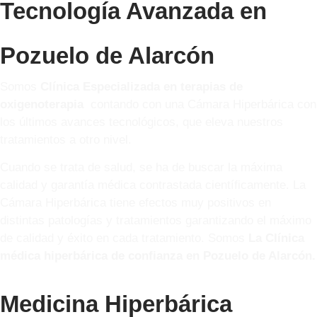
Tecnología Avanzada en
Pozuelo de Alarcón
Somos
Clínica Especializada en terapias de
oxigenoterapia
contando con una Cámara Hiperbárica con
los últimos avances tecnológicos, que eleva nuestros
tratamientos a otro nivel.
Cuando se trata de salud, se ha de buscar la máxima
calidad y garantía médica contrastada científicamente. La
Cámara Hiperbárica tiene efectos muy positivos en
distintas patologías y tratamientos garantizando el máximo
de calidad y éxito en cada tratamiento. Somos
La Clínica
médica hiperbárica de confianza en Pozuelo de Alarcón.
Medicina Hiperbárica