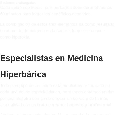
Sesiones prolongadas
Cada sesión de Medicina Hiperbárica debe durar al menos
60 minutos para lograr los beneficios deseados.
La combinación de estos tres elementos da como resultado
un aumento de oxígeno en la sangre, lo que se conoce
como hiperoxia.
Especialistas en Medicina
Hiperbárica
Todo el equipo de la clínica está ampliamente formado en
cada una de las especialidades, pero todos estamos unidos
por una filosofía común de ofrecer un servicio de la más
alta calidad con un
trato cercano, honesto y profesional
.
Aunque estamos ubicados en Majadahonda, la cercanía y