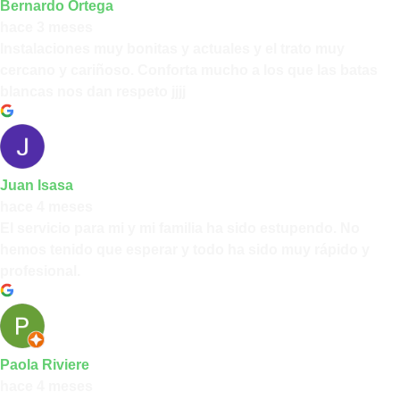
Bernardo Ortega
hace 3 meses
Instalaciones muy bonitas y actuales y el trato muy
cercano y cariñoso. Conforta mucho a los que las batas
blancas nos dan respeto jjjj
Juan Isasa
hace 4 meses
El servicio para mi y mi familia ha sido estupendo. No
hemos tenido que esperar y todo ha sido muy rápido y
profesional.
Paola Riviere
hace 4 meses