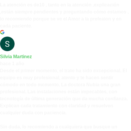
La atención es de10 , tanto en la atención ,explicación
,están siempre pendientes y preguntando cómo estamos ,
lo recomiendo porque se ve el Amor a la prefeaion y en
cada paciente.
Silvia Martinez
hace 1 año
Desde el primer momento, el trato ha sido excepcional. El
equipo es muy profesional, atento y te hacen sentir
cómodo en todo momento. La doctora Nubia una gran
profesional. Las instalaciones están impecables, con
tecnología de última generación que da mucha confianza.
Explican cada tratamiento con claridad y resuelven
cualquier duda con paciencia.
Sin duda, lo recomiendo a cualquiera que busque un