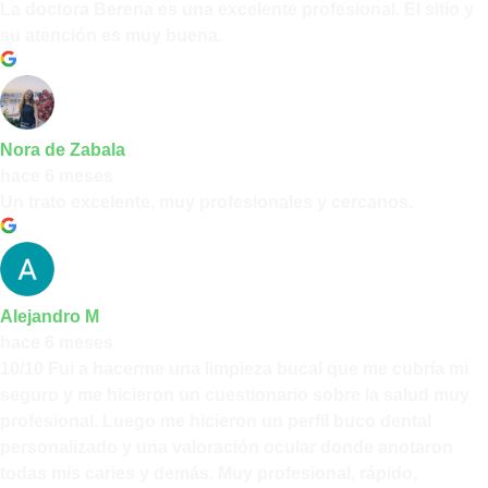
La doctora Berena es una excelente profesional. El sitio y
su atención es muy buena.
Nora de Zabala
hace 6 meses
Un trato excelente, muy profesionales y cercanos.
Alejandro M
hace 6 meses
10/10 Fui a hacerme una limpieza bucal que me cubría mi
seguro y me hicieron un cuestionario sobre la salud muy
profesional. Luego me hicieron un perfil buco dental
personalizado y una valoración ocular donde anotaron
todas mis caries y demás. Muy profesional, rápido,