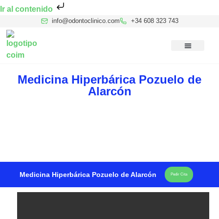
Ir al contenido
info@odontoclinico.com
+34 608 323 743
Medicina Dental del Sueño
Medicina Hiperbárica
Medicina Estética Facial
Reconocimiento Médico Buceo
Medicina Hiperbárica Pozuelo de
Alarcón
Medicina Hiperbárica Pozuelo de Alarcón
Pedir Cita