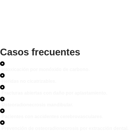
Casos frecuentes
Intoxicación por monóxido de carbono.
Heridas no cicatrizables.
Fracturas abiertas con daño por aplastamiento.
Osteoradionecrosis mandibular.
Pacientes con accidentes cerebrovasculares.
Prevención de osteoradionecrosis por extracción dental.​