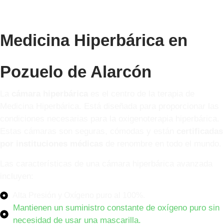
Medicina Hiperbárica en
Pozuelo de Alarcón
La
cámara hiperbárica
es el centro de la terapia de
Medicina Hiperbárica. Está diseñada para proporcionar las
condiciones necesarias para la oxigenoterapia hiperbárica.
Estas cámaras son seguras, cómodas y están
certificadas
por instituciones médicas
de renombre en todo el mundo.
Las características de una cámara hiperbárica avanzada
incluyen:
Alta Presión y Oxígeno puro al 100%.
Mantienen un suministro constante de oxígeno puro sin
necesidad de usar una mascarilla.