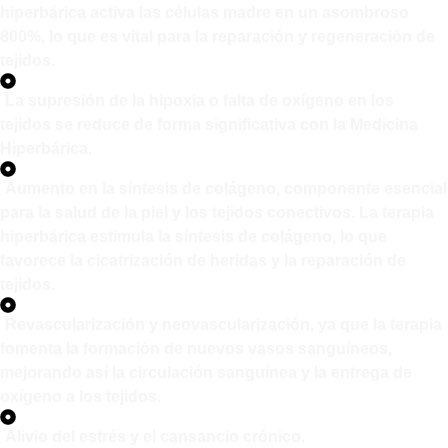
hiperbárica activa las células madre en un asombroso
800%, lo que es vital para la reparación y regeneración de
tejidos.
La supresión de la hipoxia o falta de oxígeno en los
tejidos se reduce de forma significativa con la Medicina
Hiperbárica.
Aumento en la síntesis de colágeno, componente esencial
para la salud de la piel y los tejidos conectivos. La terapia
hiperbárica estimula la síntesis de colágeno, lo que
favorece la cicatrización de heridas y la reparación de
tejidos.
Revascularización y neovascularización, ya que la terapia
fomenta la formación de nuevos vasos sanguíneos,
mejorando así la circulación sanguínea y la entrega de
oxígeno a los tejidos.
Alivio del estrés y el cansancio crónico.