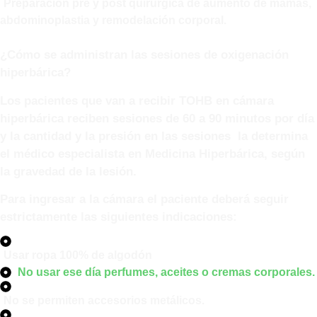
Preparación pre y post quirúrgica de aumento de mamas,
abdominoplastia y remodelación corporal.
¿Cómo se administran las sesiones de oxigenación
hiperbárica?
Los pacientes que van a recibir TOHB en cámara
hiperbárica reciben sesiones de 60 a 90 minutos por día
y la cantidad y la presión en las sesiones la determina
el médico especialista en Medicina Hiperbárica, según
la gravedad de la lesión.
Para ingresar a la cámara el paciente deberá seguir
estrictamente las siguientes indicaciones:
Usar ropa 100% de algodón
No usar ese día perfumes, aceites o cremas corporales.
No se permiten accesorios metálicos.