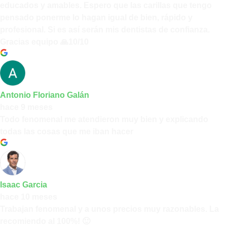
educados y amables. Espero que las carillas que tengo
pensado ponerme lo hagan igual de bien, rápido y
profesional. Si es así serán mis dentistas de confianza.
Gracias equipo 🙏10/10
Antonio Floriano Galán
hace 9 meses
Todo fenomenal me atendieron muy bien y explicando
todas las cosas que me iban hacer
Isaac Garcia
hace 10 meses
Trabajan fenomenal y a unos precios muy razonables. La
recomiendo al 100%! 🙂