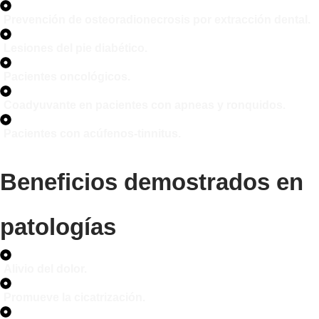
Prevención de osteoradionecrosis por extracción dental.
Lesiones del pie diabético.
Pacientes oncológicos.
Coadyuvante en pacientes con apneas y ronquidos.
Pacientes con acúfenos-tinnitus.
Beneficios demostrados en
patologías
Alivio del dolor.
Promueve la cicatrización.