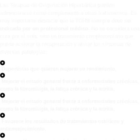
Las Terapias de Oxigenación Hiperbárica pueden
administrarse como complemento a otros tratamientos. Es
muy importante destacar que la TOHB siempre debe ser
indicada por un profesional médico
. No se considera una
cura por sí sola, sino un tratamiento complementario que
puede acelerar la recuperación y aliviar los síntomas de
diversas patologías:
Deportistas que quieren mejorar su rendimiento.
Mejorar el estado general frente a enfermedades crónicas,
como la fibromialgia, la fatiga crónica y la artritis.
Mejorar el estado general frente a enfermedades crónicas,
como la fibromialgia, la fatiga crónica y la artritis.
Favorece los resultados de tratamientos estéticos y
antienvejecimiento.