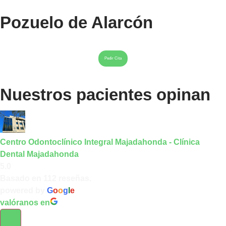
Pozuelo de Alarcón
Pedir Cita
Nuestros pacientes opinan
Centro Odontoclínico Integral Majadahonda - Clínica
Dental Majadahonda
5.0
Basado en 112 reseñas.
powered by
G
o
o
g
l
e
valóranos en