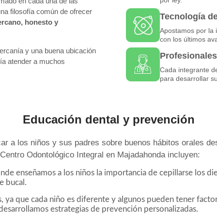
ormado en cada una de las
na filosofía común de ofrecer
Tecnología d
ercano, honesto y
Apostamos por la 
con los últimos av
rcanía y una buena ubicación
Profesionales
ía atender a muchos
Cada integrante de 
para desarrollar s
Educación dental y prevención
car a los niños y sus padres sobre buenos hábitos orales d
 Centro Odontológico Integral en Majadahonda incluyen:
nde enseñamos a los niños la importancia de cepillarse los di
e bucal.
s, ya que cada niño es diferente y algunos pueden tener facto
 desarrollamos estrategias de prevención personalizadas.