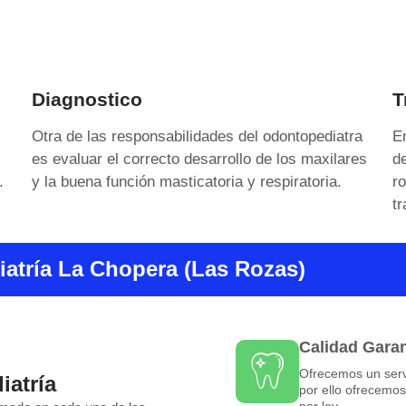
Diagnostico
T
Otra de las responsabilidades del odontopediatra
En
es evaluar el correcto desarrollo de los maxilares
de
.
y la buena función masticatoria y respiratoria.
ro
tr
atría La Chopera (Las Rozas)
Calidad Gara
Ofrecemos un servi
iatría
por ello ofrecemo
por ley.