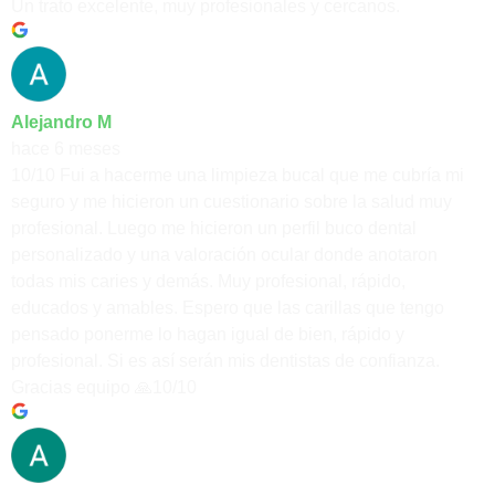
Un trato excelente, muy profesionales y cercanos.
Alejandro M
hace 6 meses
10/10 Fui a hacerme una limpieza bucal que me cubría mi
seguro y me hicieron un cuestionario sobre la salud muy
profesional. Luego me hicieron un perfil buco dental
personalizado y una valoración ocular donde anotaron
todas mis caries y demás. Muy profesional, rápido,
educados y amables. Espero que las carillas que tengo
pensado ponerme lo hagan igual de bien, rápido y
profesional. Si es así serán mis dentistas de confianza.
Gracias equipo 🙏10/10