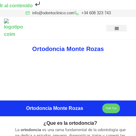
Ir al contenido
info@odontoclinico.com
+34 608 323 743
Medicina Dental del Sueño
Medicina Hiperbárica
Medicina Estética Facial
Reconocimiento Médico Buceo
Ortodoncia Monte Rozas
Ortodoncia Monte Rozas
Pedir Cita
¿Que es la ortodoncia?
La
ortodoncia
es una rama fundamental de la odontología que
se dedica a estudiar, prevenir, diagnosticar, tratar y corregir las