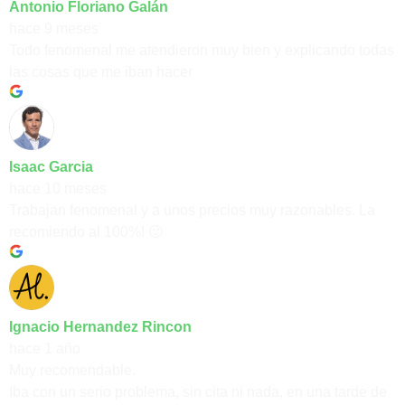
Antonio Floriano Galán
hace 9 meses
Todo fenomenal me atendieron muy bien y explicando todas
las cosas que me iban hacer
Isaac Garcia
hace 10 meses
Trabajan fenomenal y a unos precios muy razonables. La
recomiendo al 100%! 🙂
Ignacio Hernandez Rincon
hace 1 año
Muy recomendable.
Iba con un serio problema, sin cita ni nada, en una tarde de