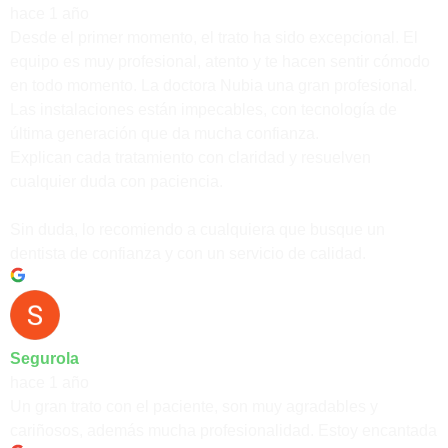
hace 1 año
Desde el primer momento, el trato ha sido excepcional. El
equipo es muy profesional, atento y te hacen sentir cómodo
en todo momento. La doctora Nubia una gran profesional.
Las instalaciones están impecables, con tecnología de
última generación que da mucha confianza.
Explican cada tratamiento con claridad y resuelven
cualquier duda con paciencia.
Sin duda, lo recomiendo a cualquiera que busque un
dentista de confianza y con un servicio de calidad.
Segurola
hace 1 año
Un gran trato con el paciente, son muy agradables y
cariñosos, además mucha profesionalidad. Estoy encantada