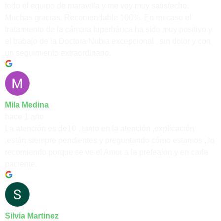
todo el equipo de maravilla y me voy muy satisfecho.
Muchas gracias. Recomendable 100%. En mi caso el
tratamiento de la cámara hiperbárica ha sido muy positivo y
el trabajo de la Doctora Nubia excepcional , sin dolor y con
un seguimiento extraordinario.
Mila Medina
hace 1 año
La atención es de10 , tanto en la atención ,explicación
,están siempre pendientes y preguntando cómo estamos , lo
recomiendo porque se ve el Amor a la prefeaion y en cada
paciente.
Silvia Martinez