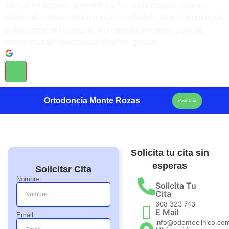
ofreció soluciones diferentes a los otros centros, siendo
éstas más adecuadas a mis necesidades. Se preocupan por
el bienestar del paciente. Aún queda por hacer pero de
momento todo fenomenal. Muchas gracias
Ortodoncia Monte Rozas
Pedir Cita
Solicita tu cita sin
esperas
Solicitar Cita
Nombre
Solicita Tu
Cita
608 323 743
E Mail
Email
info@odontoclinico.co