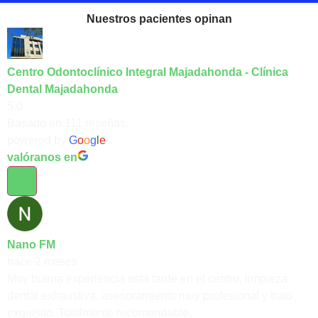
Nuestros pacientes opinan
Centro Odontoclínico Integral Majadahonda - Clínica
Dental Majadahonda
5.0
Basado en 111 reseñas.
powered by
G
o
o
g
l
e
valóranos en
Nano FM
hace 2 meses
Muy buena experiencia esta tarde en el centro, limpieza
dental exhaustiva, asesoramiento muy profesional y trato
exquisito. Totalmente recomendable.