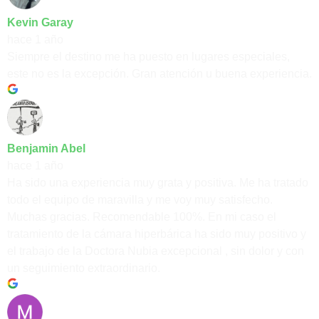
Kevin Garay
hace 1 año
Siempre el destino me ha puesto en lugares especiales,
este no es la excepción. Gran atención u buena experiencia.
Benjamin Abel
hace 1 año
Ha sido una experiencia muy grata y positiva. Me ha tratado
todo el equipo de maravilla y me voy muy satisfecho.
Muchas gracias. Recomendable 100%. En mi caso el
tratamiento de la cámara hiperbárica ha sido muy positivo y
el trabajo de la Doctora Nubia excepcional , sin dolor y con
un seguimiento extraordinario.