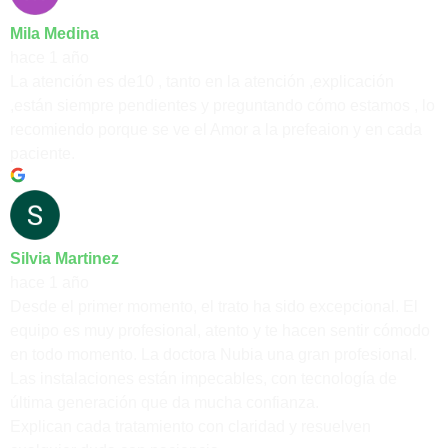
Mila Medina
hace 1 año
La atención es de10 , tanto en la atención ,explicación
,están siempre pendientes y preguntando cómo estamos , lo
recomiendo porque se ve el Amor a la prefeaion y en cada
paciente.
Silvia Martinez
hace 1 año
Desde el primer momento, el trato ha sido excepcional. El
equipo es muy profesional, atento y te hacen sentir cómodo
en todo momento. La doctora Nubia una gran profesional.
Las instalaciones están impecables, con tecnología de
última generación que da mucha confianza.
Explican cada tratamiento con claridad y resuelven