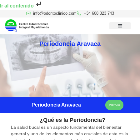
Ir al contenido
info@odontoclinico.com
+34 608 323 743
Medicina Dental del Sueño
Medicina Hiperbárica
Medicina Estética Facial
Reconocimiento Médico Buceo
Periodoncia Aravaca
Periodoncia Aravaca
Pedir Cita
¿Qué es la Periodoncia?
La salud bucal es un aspecto fundamental del bienestar
general y uno de los elementos más cruciales de esta es la