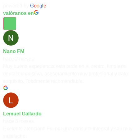
powered by
G
o
o
g
l
e
valóranos en
Nano FM
hace 2 meses
Muy buena experiencia esta tarde en el centro, limpieza
dental exhaustiva, asesoramiento muy profesional y trato
exquisito. Totalmente recomendable.
Lemuel Gallardo
hace 3 meses
Exelente atención!! Fui por una consulta integral y sali muy
satisfecho.