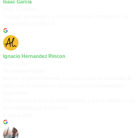
Isaac Garcia
hace 10 meses
Trabajan fenomenal y a unos precios muy razonables. La
recomiendo al 100%! 🙂
Ignacio Hernandez Rincon
hace 1 año
Muy recomendable.
Iba con un serio problema, sin cita ni nada, en una tarde de
julio, y me lo resolvieron con una gran profesionalidad y
buen hacer.
Difícil encontrar buenos profesionales, y que te atiendan con
la amabilidad que lo hicieron.
A seguir así!!!.