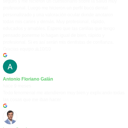
seguro y me hicieron un cuestionario sobre la salud muy
profesional. Luego me hicieron un perfil buco dental
personalizado y una valoración ocular donde anotaron
todas mis caries y demás. Muy profesional, rápido,
educados y amables. Espero que las carillas que tengo
pensado ponerme lo hagan igual de bien, rápido y
profesional. Si es así serán mis dentistas de confianza.
Gracias equipo 🙏10/10
Antonio Floriano Galán
hace 9 meses
Todo fenomenal me atendieron muy bien y explicando todas
las cosas que me iban hacer