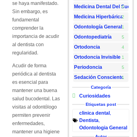
se haya manifestado.
Medicina Dental Del Sueño
5
Sin embargo, es
Medicina Hiperbárica
2
fundamental
Odontología General
1
comprender la
importancia de acudir
Odontopediatría
5
al dentista con
Ortodoncia
4
regularidad.
Ortodoncia Invisible
1
Acudir de forma
Periodoncia
5
periódica al dentista
Sedación Consciente
1
es esencial para
Categoría
mantener una buena
Curiosidades
salud bucodental. Las
Etiquetas post
visitas al odontólogo
clinica dental
,
permiten prevenir
Dentista
,
enfermedades,
Odontologia General
mantener una higiene
Autor