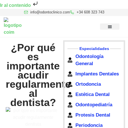
Ir al contenido
info@odontoclinico.com
+34 608 323 743
Medicina Dental del Sueño
Medicina Hiperbárica
Medicina Estética Facial
Reconocimiento Médico Buceo
¿Por qué
Especialidades
es
Odontología
importante
General
acudir
Implantes Dentales
regularmente
Ortodoncia
al
Estética Dental
dentista?
Odontopediatría
Protesis Dental
Periodoncia