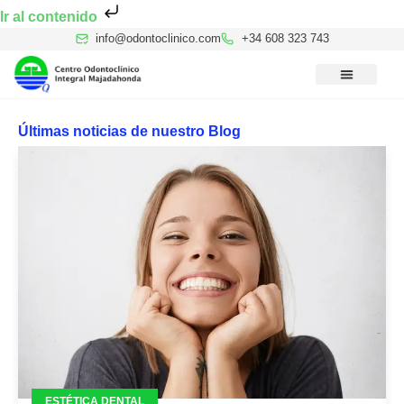
Ir al contenido
info@odontoclinico.com
+34 608 323 743
Medicina Dental del Sueño
Medicina Hiperbárica
Medicina Estética Facial
Reconocimiento Médico Buceo
Últimas noticias de nuestro Blog
ESTÉTICA DENTAL