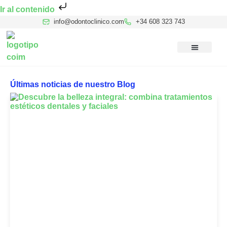
Ir al contenido
info@odontoclinico.com
+34 608 323 743
Medicina Dental del Sueño
Medicina Hiperbárica
Medicina Estética Facial
Reconocimiento Médico Buceo
Últimas noticias de nuestro Blog