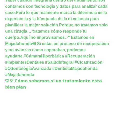
🦷💡 𝗖𝗼́𝗺𝗼 𝘀𝗮𝗯𝗲𝗺𝗼𝘀 𝘀𝗶 𝘂𝗻 𝘁𝗿𝗮𝘁𝗮𝗺𝗶𝗲𝗻𝘁𝗼 𝗲𝘀𝘁𝗮́
𝗯𝗶𝗲𝗻 𝗽𝗹𝗮𝗻